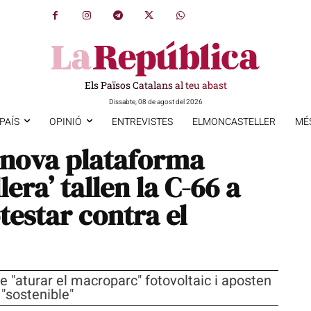
Els Països Catalans al teu abast
Dissabte, 08 de agost del 2026
PAÍS
OPINIÓ
ENTREVISTES
ELMONCASTELLER
MÉ
 nova plataforma
lera’ tallen la C-66 a
testar contra el
"aturar el macroparc" fotovoltaic i aposten
"sostenible"