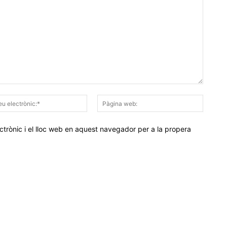
Correu
Pàgina
electrònic:*
web:
trònic i el lloc web en aquest navegador per a la propera