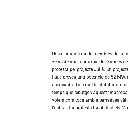
Una cinquantena de membres de la nova
veïns de nou municipis del Gironès i el 
protesta pel projecte Julià. Un projec
i que preveu una potència de 52 MW, a
associada. Tot i que la plataforma ha 
temps que rebutgen aquest “macroparc”
volem com toca amb alternatives vàli
l’entitat. La protesta ha obligat els M