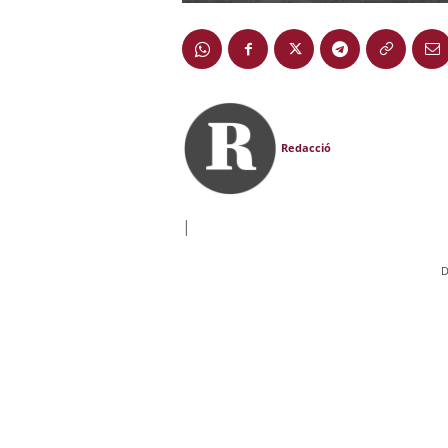
Redacció
|
D