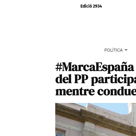
Edició 2934
POLÍTICA
#MarcaEspaña U
del PP particip
mentre condue