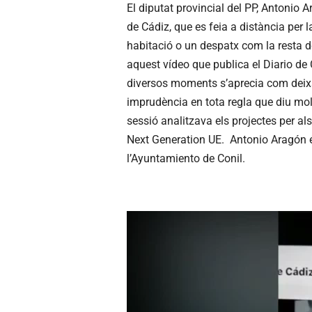
El diputat provincial del PP, Antonio 
de Cádiz, que es feia a distància per
habitació o un despatx com la resta d
aquest vídeo que publica el Diario de
diversos moments s’aprecia com deixa
imprudència en tota regla que diu molt 
sessió analitzava els projectes per 
Next Generation UE. Antonio Aragón é
l’Ayuntamiento de Conil.
R
e
p
r
o