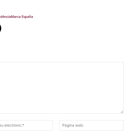
dència
Marca España
Correu
Pàgina
electrònic:*
web: