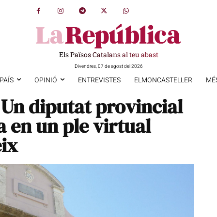
Els Països Catalans al teu abast
Divendres, 07 de agost del 2026
PAÍS
OPINIÓ
ENTREVISTES
ELMONCASTELLER
MÉ
n diputat provincial
a en un ple virtual
ix