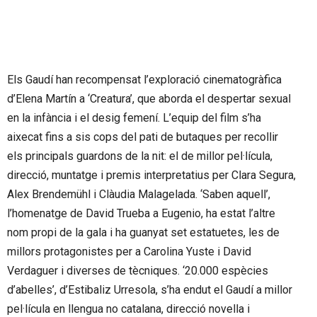
Els Gaudí han recompensat l’exploració cinematogràfica
d’Elena Martín a ‘Creatura’, que aborda el despertar sexual
en la infància i el desig femení. L’equip del film s’ha
aixecat fins a sis cops del pati de butaques per recollir
els principals guardons de la nit: el de millor pel·lícula,
direcció, muntatge i premis interpretatius per Clara Segura,
Alex Brendemühl i Clàudia Malagelada. ‘Saben aquell’,
l’homenatge de David Trueba a Eugenio, ha estat l’altre
nom propi de la gala i ha guanyat set estatuetes, les de
millors protagonistes per a Carolina Yuste i David
Verdaguer i diverses de tècniques. ‘20.000 espècies
d’abelles’, d’Estibaliz Urresola, s’ha endut el Gaudí a millor
pel·lícula en llengua no catalana, direcció novella i