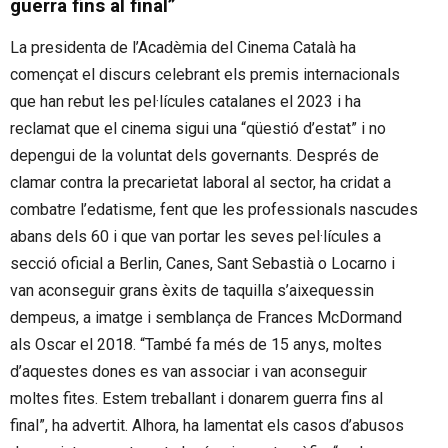
guerra fins al final”
La presidenta de l’Acadèmia del Cinema Català ha
començat el discurs celebrant els premis internacionals
que han rebut les pel·lícules catalanes el 2023 i ha
reclamat que el cinema sigui una “qüestió d’estat” i no
depengui de la voluntat dels governants. Després de
clamar contra la precarietat laboral al sector, ha cridat a
combatre l’edatisme, fent que les professionals nascudes
abans dels 60 i que van portar les seves pel·lícules a
secció oficial a Berlin, Canes, Sant Sebastià o Locarno i
van aconseguir grans èxits de taquilla s’aixequessin
dempeus, a imatge i semblança de Frances McDormand
als Oscar el 2018. “També fa més de 15 anys, moltes
d’aquestes dones es van associar i van aconseguir
moltes fites. Estem treballant i donarem guerra fins al
final”, ha advertit. Alhora, ha lamentat els casos d’abusos