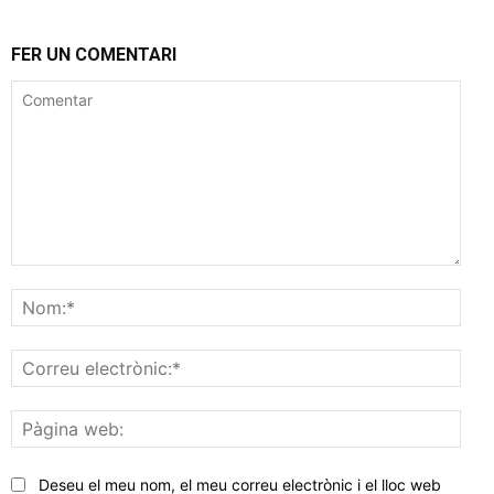
FER UN COMENTARI
Comentar
Nom
Corr
elec
Pàgi
web
Deseu el meu nom, el meu correu electrònic i el lloc web