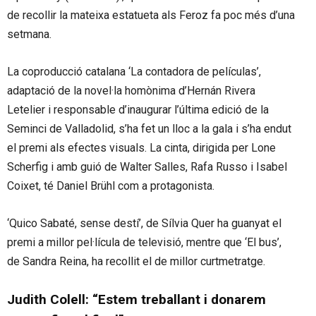
de recollir la mateixa estatueta als Feroz fa poc més d’una
setmana.
La coproducció catalana ‘La contadora de películas’,
adaptació de la novel·la homònima d’Hernán Rivera
Letelier i responsable d’inaugurar l’última edició de la
Seminci de Valladolid, s’ha fet un lloc a la gala i s’ha endut
el premi als efectes visuals. La cinta, dirigida per Lone
Scherfig i amb guió de Walter Salles, Rafa Russo i Isabel
Coixet, té Daniel Brühl com a protagonista.
‘Quico Sabaté, sense destí’, de Sílvia Quer ha guanyat el
premi a millor pel·lícula de televisió, mentre que ‘El bus’,
de Sandra Reina, ha recollit el de millor curtmetratge.
Judith Colell: “Estem treballant i donarem