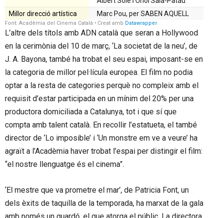
L’altre dels títols amb ADN català que seran a Hollywood
en la cerimònia del 10 de març, ‘La societat de la neu’, de
J. A. Bayona, també ha trobat el seu espai, imposant-se en
la categoria de millor pel·lícula europea. El film no podia
optar a la resta de categories perquè no compleix amb el
requisit d’estar participada en un mínim del 20% per una
productora domiciliada a Catalunya, tot i que sí que
compta amb talent català. En recollir l’estatueta, el també
director de ‘Lo imposible’ i ‘Un monstre em ve a veure’ ha
agraït a l’Acadèmia haver trobat l’espai per distingir el film:
“el nostre llenguatge és el cinema”.
‘El mestre que va prometre el mar’, de Patricia Font, un
dels èxits de taquilla de la temporada, ha marxat de la gala
amb només un guardó, el que atorga el públic. La directora