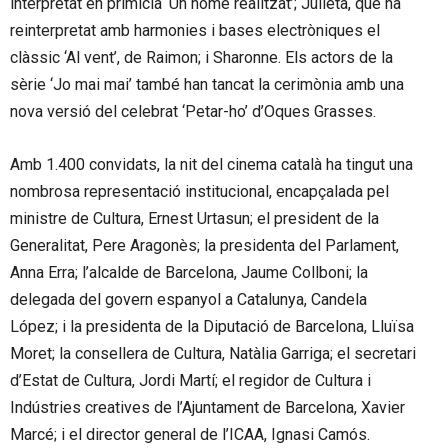
interpretat en primícia ‘Un home realitzat’; Julieta, que ha
reinterpretat amb harmonies i bases electròniques el
clàssic ‘Al vent’, de Raimon; i Sharonne. Els actors de la
sèrie ‘Jo mai mai’ també han tancat la cerimònia amb una
nova versió del celebrat ‘Petar-ho’ d’Oques Grasses.
Amb 1.400 convidats, la nit del cinema català ha tingut una
nombrosa representació institucional, encapçalada pel
ministre de Cultura, Ernest Urtasun; el president de la
Generalitat, Pere Aragonès; la presidenta del Parlament,
Anna Erra; l’alcalde de Barcelona, Jaume Collboni; la
delegada del govern espanyol a Catalunya, Candela
López; i la presidenta de la Diputació de Barcelona, Lluïsa
Moret; la consellera de Cultura, Natàlia Garriga; el secretari
d’Estat de Cultura, Jordi Martí; el regidor de Cultura i
Indústries creatives de l’Ajuntament de Barcelona, Xavier
Marcé; i el director general de l’ICAA, Ignasi Camós.