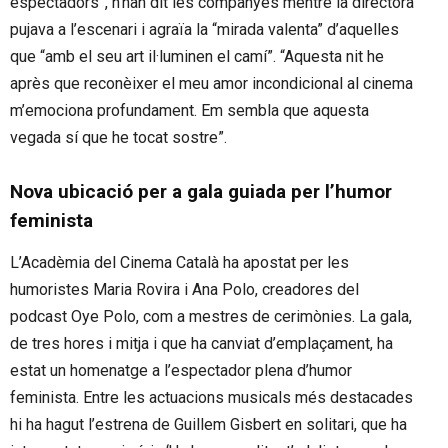
espectadors”, n’han dit les companyes mentre la directora
pujava a l’escenari i agraïa la “mirada valenta” d’aquelles
que “amb el seu art il·luminen el camí”. “Aquesta nit he
après que reconèixer el meu amor incondicional al cinema
m’emociona profundament. Em sembla que aquesta
vegada sí que he tocat sostre”.
Nova ubicació per a gala guiada per l’humor
feminista
L’Acadèmia del Cinema Català ha apostat per les
humoristes Maria Rovira i Ana Polo, creadores del
podcast Oye Polo, com a mestres de cerimònies. La gala,
de tres hores i mitja i que ha canviat d’emplaçament, ha
estat un homenatge a l’espectador plena d’humor
feminista. Entre les actuacions musicals més destacades
hi ha hagut l’estrena de Guillem Gisbert en solitari, que ha