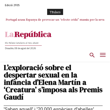
Edició 2935
TItulars
Portugal acusa Espanya de provocar un “efecte crida” massiu per la seva
El col·lapse de l’operació de Marc Puigtió a Girona: desbandada de
l’oportunisme i fracàs de ‘Militància Decidim’
“manca de regulació” migratòria
Els Països Catalans al teu abast
Dissabte, 08 de agost del 2026
L’exploració sobre el
despertar sexual en la
infància d’Elena Martín a
‘Creatura’ s’imposa als Premis
Gaudí
'Saben aquell' i '20.000 espècies d'abelles'