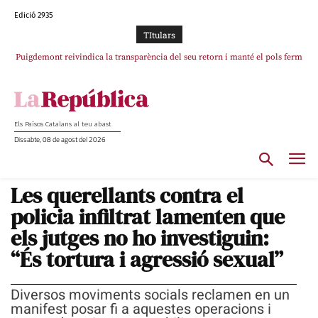
Edició 2935
TItulars
Puigdemont reivindica la transparència del seu retorn i manté el pols ferm
Portugal acusa Espanya de provocar un “efecte crida” massiu per la seva
per la plena llibertat dels encausats
“manca de regulació” migratòria
Els Països Catalans al teu abast
Dissabte, 08 de agost del 2026
Les querellants contra el
policia infiltrat lamenten que
els jutges no ho investiguin:
“És tortura i agressió sexual”
Diversos moviments socials reclamen en un
manifest posar fi a aquestes operacions i