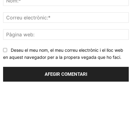
Corr
elec
Pàgi
web
Deseu el meu nom, el meu correu electrònic i el lloc web
en aquest navegador per a la propera vegada que ho faci.