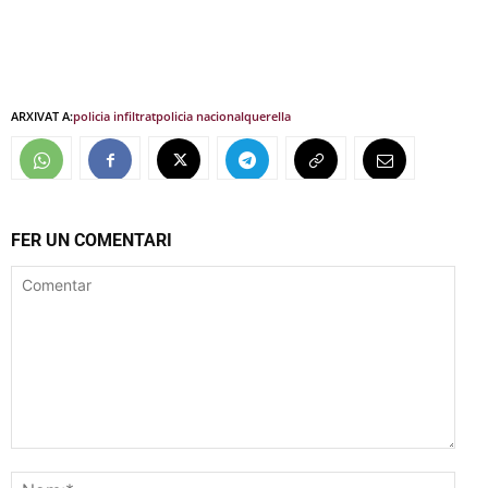
ARXIVAT A:
policia infiltrat
policia nacional
querella
FER UN COMENTARI
Comentar
Nom