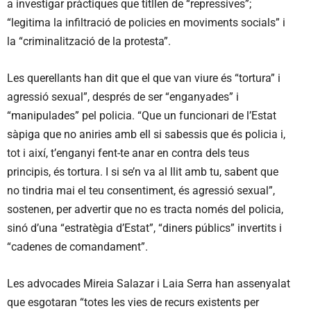
a investigar pràctiques que titllen de “repressives”;
“legitima la infiltració de policies en moviments socials” i
la “criminalització de la protesta”.
Les querellants han dit que el que van viure és “tortura” i
agressió sexual”, després de ser “enganyades” i
“manipulades” pel policia. “Que un funcionari de l’Estat
sàpiga que no aniries amb ell si sabessis que és policia i,
tot i així, t’enganyi fent-te anar en contra dels teus
principis, és tortura. I si se’n va al llit amb tu, sabent que
no tindria mai el teu consentiment, és agressió sexual”,
sostenen, per advertir que no es tracta només del policia,
sinó d’una “estratègia d’Estat”, “diners públics” invertits i
“cadenes de comandament”.
Les advocades Mireia Salazar i Laia Serra han assenyalat
que esgotaran “totes les vies de recurs existents per