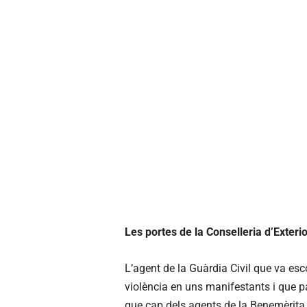
Les portes de la Conselleria d’Exteri
L’agent de la Guàrdia Civil que va esc
violència en uns manifestants i que pa
que cap dels agents de la Benemèrita va