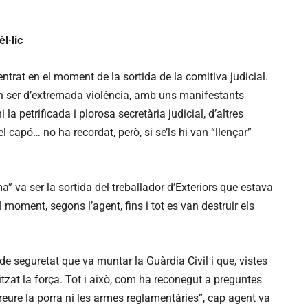
l·lic
entrat en el moment de la sortida de la comitiva judicial.
n ser d’extremada violència, amb uns manifestants
 la petrificada i plorosa secretària judicial, d’altres
 el capó… no ha recordat, però, si se’ls hi van “llençar”
 va ser la sortida del treballador d’Exteriors que estava
l moment, segons l’agent, fins i tot es van destruir els
ó de seguretat que va muntar la Guàrdia Civil i que, vistes
itzat la força. Tot i això, com ha reconegut a preguntes
treure la porra ni les armes reglamentàries”, cap agent va