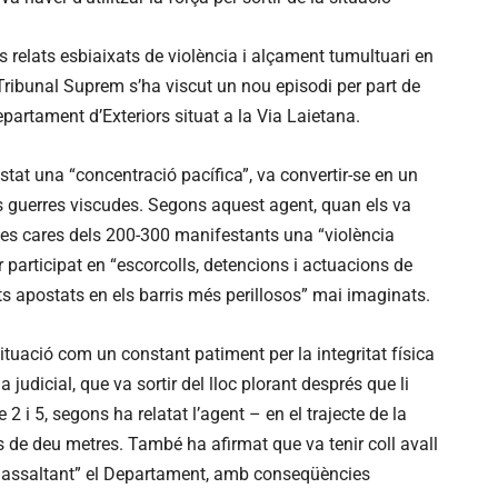
s relats esbiaixats de violència i alçament tumultuari en
Tribunal Suprem s’ha viscut un nou episodi per part de
epartament d’Exteriors situat a la Via Laietana.
stat una “concentració pacífica”, va convertir-se en un
rs guerres viscudes. Segons aquest agent, quan els va
en les cares dels 200-300 manifestants una “violència
er participat en “escorcolls, detencions i actuacions de
s apostats en els barris més perillosos” mai imaginats.
situació com un constant patiment per la integritat física
 judicial, que va sortir del lloc plorant després que li
2 i 5, segons ha relatat l’agent – en el trajecte de la
s de deu metres. També ha afirmat que va tenir coll avall
a assaltant” el Departament, amb conseqüències