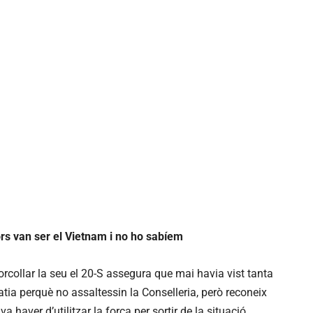
ors van ser el Vietnam i no ho sabíem
orcollar la seu el 20-S assegura que mai havia vist tanta
tia perquè no assaltessin la Conselleria, però reconeix
 haver d’utilitzar la força per sortir de la situació