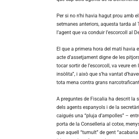
Per si no n’hi havia hagut prou amb el
setmanes anteriors, aquesta tarda al 
l’agent que va conduir l’escorcoll al D
El que a primera hora del matí havia e
acte d’assetjament digne de les pitjo
tocar sortir de l’escorcoll, va veure 
insòlita”, i això que s’ha vantat d’hav
tota mena contra grans narcotraficant
A preguntes de Fiscalia ha descrit la 
dels agents espanyols i de la secretària
caigués una “pluja d’ampolles” – entre 
porta de la Conselleria al cotxe, meny
que aquell “tumult” de gent “acabari