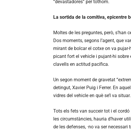
“devastadores” per tothom.
La sortida de la comitiva, epicentre bè
Moltes de les preguntes, però, s’han c
Dos moments, segons l’agent, que va
mirant de bolcar el cotxe on va pujar-hi
picant fort el vehicle i pujant-hi sobre
clavells en actitud pacífica.
Un segon moment de gravetat “extrema”
detingut, Xavier Puig i Ferrer. En aquel
vidres del vehicle en què se’l va situar.
Tots els fets van succeir tot i el cord
les circumstàncies, hauria d’haver util
de les defenses, ·no va ser necessari 