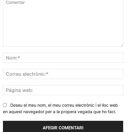
Comentar
Nom
Corr
elec
Pàgi
web
Deseu el meu nom, el meu correu electrònic i el lloc web
en aquest navegador per a la propera vegada que ho faci.