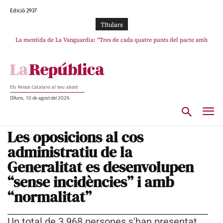
Edició 2937
TItulars
La mentida de La Vanguardia: “Tres de cada quatre punts del pacte amb
ERC s’han complert”
Els Països Catalans al teu abast
Dilluns, 10 de agost del 2026
Les oposicions al cos
administratiu de la
Generalitat es desenvolupen
“sense incidències” i amb
“normalitat”
Un total de 3.968 persones s'han presentat