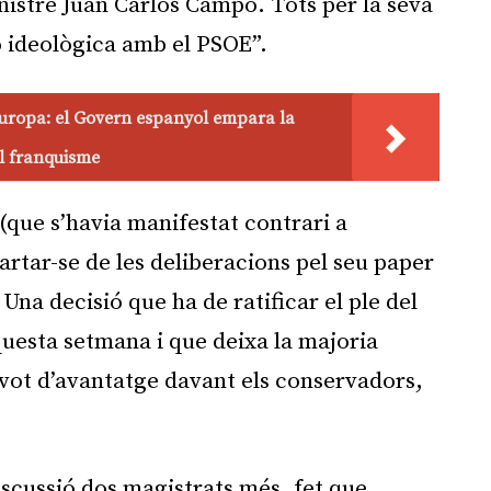
nistre Juan Carlos Campo. Tots per la seva
ó ideològica amb el PSOE”.
uropa: el Govern espanyol empara la
el franquisme
que s’havia manifestat contrari a
artar-se de les deliberacions pel seu paper
Una decisió que ha de ratificar el ple del
questa setmana i que deixa la majoria
vot d’avantatge davant els conservadors,
iscussió dos magistrats més, fet que