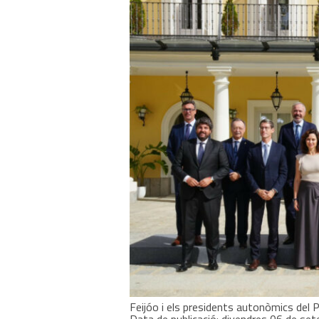
Feijóo i els presidents autonòmics del 
Data de publicació: divendres 06 de set