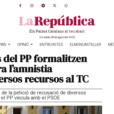
Els Països Catalans al teu abast
Dissabte, 08 de agost del 2026
PAÍS
OPINIÓ
ENTREVISTES
ELMONCASTELLER
MÉ
 del PP formalitzen
ra l’amnistia
ersos recursos al TC
de la petició de recusació de diversos
i el PP vincula amb el PSOE