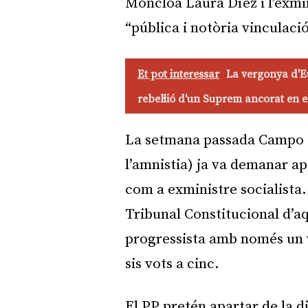
Moncloa Laura Díez i l’exmi
“pública i notòria vinculaci
Et pot interessar
La vergonya d'E
rebel·lió d'un Suprem ancorat en 
La setmana passada Campo (
l’amnistia) ja va demanar ap
com a exministre socialista. 
Tribunal Constitucional d’a
progressista amb només un 
sis vots a cinc.
El PP pretén apartar de la d