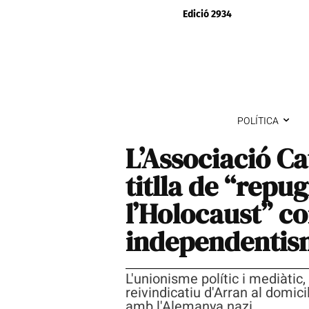
Edició 2934
POLÍTICA
L’Associació Ca
titlla de “repu
l’Holocaust” c
independentis
L'unionisme polític i mediàtic, 
reivindicatiu d'Arran al domic
amb l'Alemanya nazi