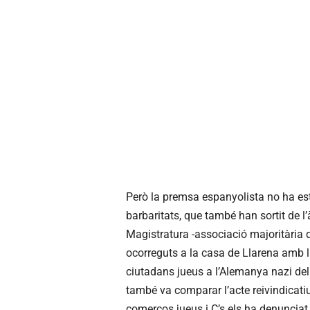
Però la premsa espanyolista no ha est
barbaritats, que també han sortit de l’
Magistratura -associació majoritària d
ocorreguts a la casa de Llarena amb la
ciutadans jueus a l’Alemanya nazi del
també va comparar l’acte reivindicati
comerços jueus i C’s els ha denunciat p