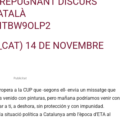
I REPUGNANT DISCURS
CATALÀ
SITBW9OLP2
_CAT)
14 DE NOVEMBRE
Publicitat
 propera a la CUP que -segons ell- envia un missatge que
 venido con pinturas, pero mañana podríamos venir con
r a ti, a deshora, sin protección y con impunidad.
a situació política a Catalunya amb l’època d’ETA al