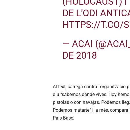
(HOLOCAUST) 
DE L’ODI ANTI
HTTPS://T.CO/
— ACAI (@ACAI
DE 2018
Al text, carrega contra l’organització
diu “sabemos dónde vives. Hoy hemos
pistolas o con navajas. Podemos llega
Podemos matarte” i, a més, compara l
País Basc.