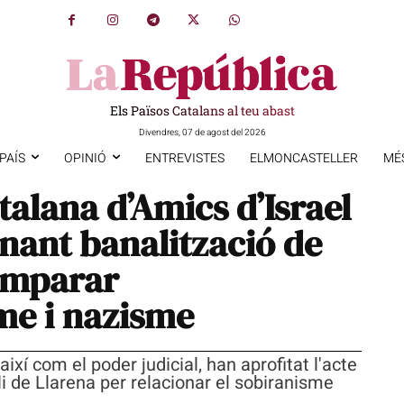
Els Països Catalans al teu abast
Divendres, 07 de agost del 2026
PAÍS
OPINIÓ
ENTREVISTES
ELMONCASTELLER
MÉ
talana d’Amics d’Israel
gnant banalització de
omparar
me i nazisme
així com el poder judicial, han aprofitat l'acte
ili de Llarena per relacionar el sobiranisme