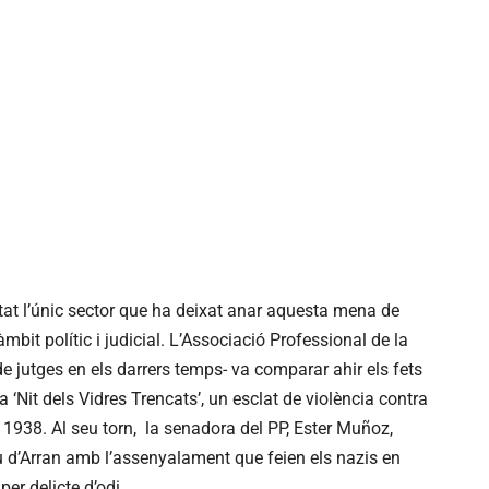
at l’únic sector que ha deixat anar aquesta mena de
àmbit polític i judicial. L’Associació Professional de la
e jutges en els darrers temps- va comparar ahir els fets
 ‘Nit dels Vidres Trencats’, un esclat de violència contra
 1938. Al seu torn, la senadora del PP, Ester Muñoz,
u d’Arran amb l’assenyalament que feien els nazis en
er delicte d’odi.