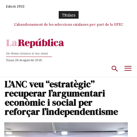
Edició 2933
TItulars
L’abandonament de les seleccions catalanes per part de la UFEC
espanyolitza l’esport del país
Els Països Catalans al teu abast
Dijous, 06 de agost del 2026
L’ANC veu “estratègic”
recuperar l’argumentari
econòmic i social per
reforçar l’independentisme