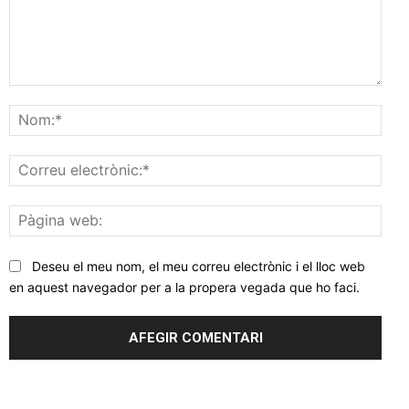
Comentar
Nom
Corr
elec
Pàgi
web
Deseu el meu nom, el meu correu electrònic i el lloc web
en aquest navegador per a la propera vegada que ho faci.