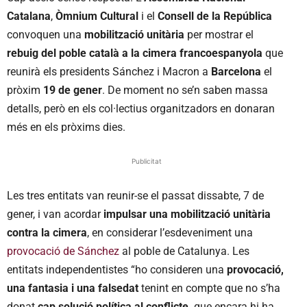
Catalana
,
Òmnium Cultural
i el
Consell de la República
convoquen una
mobilització unitària
per mostrar el
rebuig del poble català a la cimera francoespanyola
que
reunirà els presidents Sánchez i Macron a
Barcelona
el
pròxim
19 de gener
. De moment no se’n saben massa
detalls, però en els col·lectius organitzadors en donaran
més en els pròxims dies.
Publicitat
Les tres entitats van reunir-se el passat dissabte, 7 de
gener, i van acordar
impulsar una mobilització unitària
contra la cimera
, en considerar l’esdeveniment una
provocació de Sánchez
al poble de Catalunya. Les
entitats independentistes “ho consideren una
provocació,
una fantasia i una falsedat
tenint en compte que no s’ha
donat
cap solució política al conflicte,
que encara hi ha