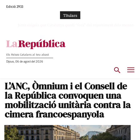
Edició 2933
TItulars
Junts exigeix que Catalunya quedi “fora” del repartiment dels menors
migrants de Ceuta
Els Països Catalans al teu abast
Dijous, 06 de agost del 2026
L’ANC, Òmnium i el Consell de
la República convoquen una
mobilització unitària contra la
cimera francoespanyola