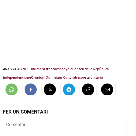
ARXIVAT A:
ANC
CDR
cimera francoespanyola
Consell de la República
independentisme
Òmnium
Oumnium Cultural
resposta unitària
FER UN COMENTARI