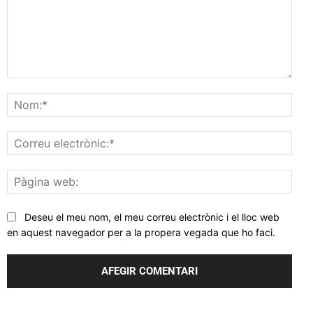
Comentar
Nom
Corr
elec
Pàgi
web
Deseu el meu nom, el meu correu electrònic i el lloc web
en aquest navegador per a la propera vegada que ho faci.