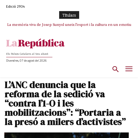
Edició 2934
TItulars
La memòria viva de Josep Sunyol uneix l’esport i la cultura en un emotiu
La “dignitat” a mitges de Marc Puigtió: renuncia a Girona pels àudios però
s’aferra als càrrecs remunerats de Sant Julià i el Consell Comarcal
homenatge a Guadarrama pel seu 90è aniversari
Els Països Catalans al teu abast
Divendres, 07 de agost del 2026
L’ANC denuncia que la
reforma de la sedició va
“contra l’1-O i les
mobilitzacions”: “Portaria a
la presó a milers d’activistes”