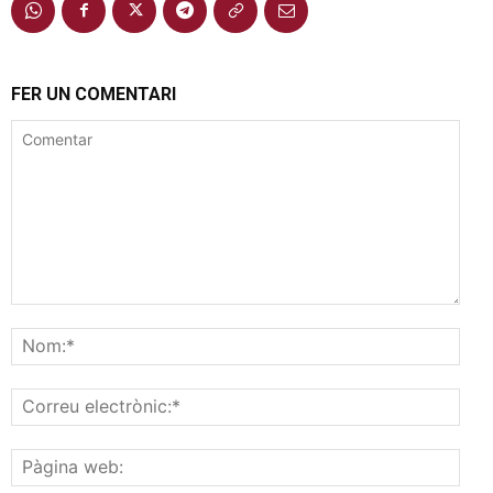
FER UN COMENTARI
Comentar
Nom
Corr
elec
Pàgi
web