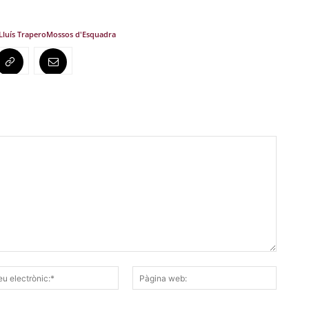
Lluís Trapero
Mossos d'Esquadra
Correu
Pàgina
electrònic:*
web: