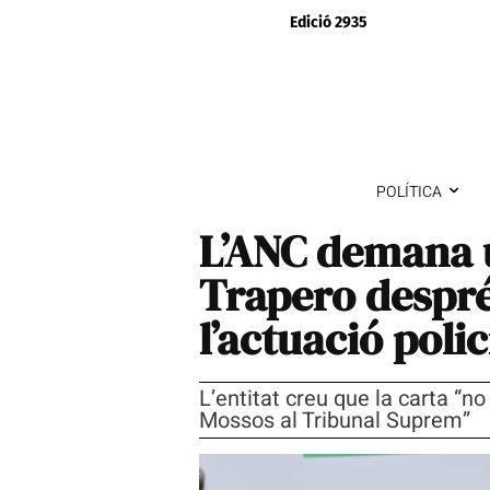
Edició 2935
POLÍTICA
L’ANC demana 
Trapero despré
l’actuació polic
L’entitat creu que la carta “n
Mossos al Tribunal Suprem”