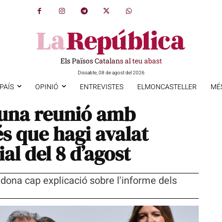
Els Països Catalans al teu abast
Dissabte, 08 de agost del 2026
PAÍS
OPINIÓ
ENTREVISTES
ELMONCASTELLER
MÉ
una reunió amb
s que hagi avalat
ial del 8 d’agost
o dona cap explicació sobre l'informe dels