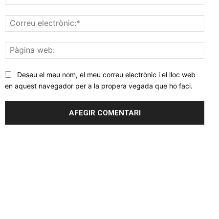
Corr
elec
Pàgi
web
Deseu el meu nom, el meu correu electrònic i el lloc web
en aquest navegador per a la propera vegada que ho faci.