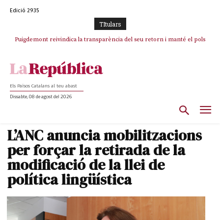
Edició 2935
TItulars
Puigdemont reivindica la transparència del seu retorn i manté el pols
Portugal acusa Espanya de provocar un “efecte crida” massiu per la seva
ferm per la plena llibertat dels encausats
“manca de regulació” migratòria
Els Països Catalans al teu abast
Dissabte, 08 de agost del 2026
L’ANC anuncia mobilitzacions
per forçar la retirada de la
modificació de la llei de
política lingüística