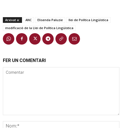
Arxivat a:
ANC
Elisenda Paluzie
llei de Política Lingüística
modificació de la Llei de Política Lingüística
FER UN COMENTARI
Comentar
Nom