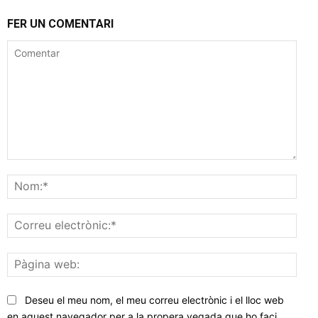
FER UN COMENTARI
Comentar
Nom
Corr
elec
Pàgi
web
Deseu el meu nom, el meu correu electrònic i el lloc web
en aquest navegador per a la propera vegada que ho faci.