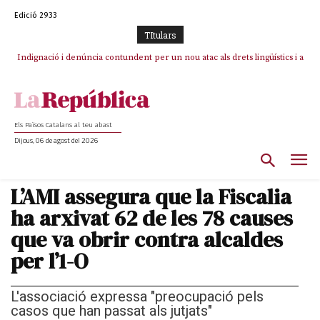
Edició 2933
TItulars
Indignació i denúncia contundent per un nou atac als drets lingüístics i a
la dignitat humana a la Jonquera
Els Països Catalans al teu abast
Dijous, 06 de agost del 2026
L’AMI assegura que la Fiscalia
ha arxivat 62 de les 78 causes
que va obrir contra alcaldes
per l’1-O
L'associació expressa "preocupació pels
casos que han passat als jutjats"