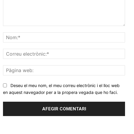
Comentar
Nom
Corr
elec
Pàgi
web
Deseu el meu nom, el meu correu electrònic i el lloc web
en aquest navegador per a la propera vegada que ho faci.