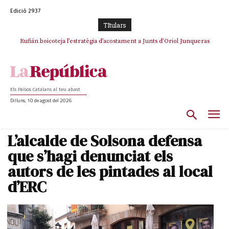
Edició 2937
TItulars
Rufián boicoteja l’estratègia d’acostament a Junts d’Oriol Junqueras
Rufián dinamita la unitat independentista amb un atac frontal al retorn
de Puigdemont
Els Països Catalans al teu abast
Dilluns, 10 de agost del 2026
L’alcalde de Solsona defensa
que s’hagi denunciat els
autors de les pintades al local
d’ERC