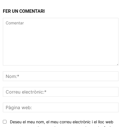
FER UN COMENTARI
Comentar
Nom
Corr
elec
Pàgi
web
Deseu el meu nom, el meu correu electrònic i el lloc web