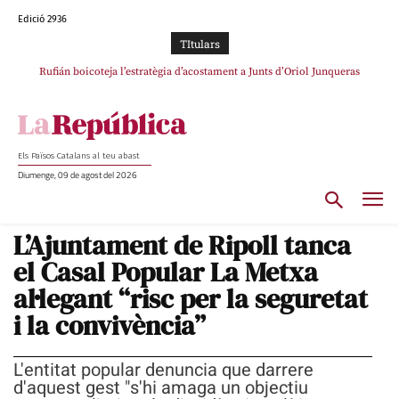
Edició 2936
TItulars
Rufián boicoteja l’estratègia d’acostament a Junts d’Oriol Junqueras
Rufián dinamita la unitat independentista amb un atac frontal al retorn de
Puigdemont
Els Països Catalans al teu abast
Diumenge, 09 de agost del 2026
L’Ajuntament de Ripoll tanca
el Casal Popular La Metxa
al·legant “risc per la seguretat
i la convivència”
L'entitat popular denuncia que darrere
d'aquest gest "s'hi amaga un objectiu