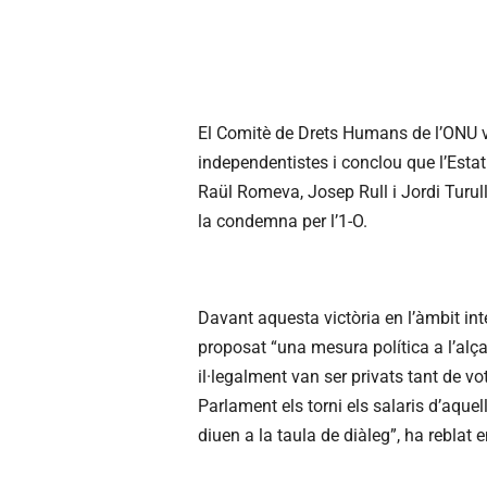
El Comitè de Drets Humans de l’ONU v
independentistes i conclou que l’Estat 
Raül Romeva, Josep Rull i Jordi Turul
la condemna per l’1-O.
Davant aquesta victòria en l’àmbit int
proposat “una mesura política a l’al
il·legalment van ser privats tant de v
Parlament els torni els salaris d’aquel
diuen a la taula de diàleg”, ha reblat 