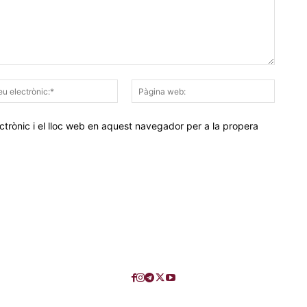
Correu
Pàgina
electrònic:*
web:
trònic i el lloc web en aquest navegador per a la propera