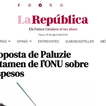
Els Països Catalans al teu abast
Dijous, 06 de agost del 2026
PAÍS
OPINIÓ
ENTREVISTES
ELMONCASTELLER
MÉ
oposta de Paluzie
ctamen de l’ONU sobre
spesos