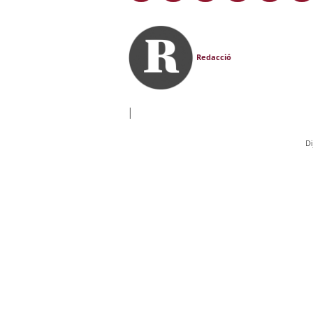
Redacció
|
D