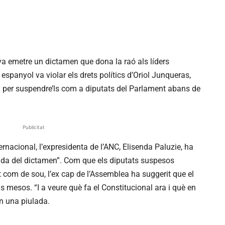
a emetre un dictamen que dona la raó als líders
espanyol va violar els drets polítics d’Oriol Junqueras,
l per suspendre’ls com a diputats del Parlament abans de
Publicitat
ernacional, l’expresidenta de l’ANC, Elisenda Paluzie, ha
çada del dictamen”. Com que els diputats suspesos
ot com de sou, l’ex cap de l’Assemblea ha suggerit que el
ls mesos. “I a veure què fa el Constitucional ara i què en
en una piulada.