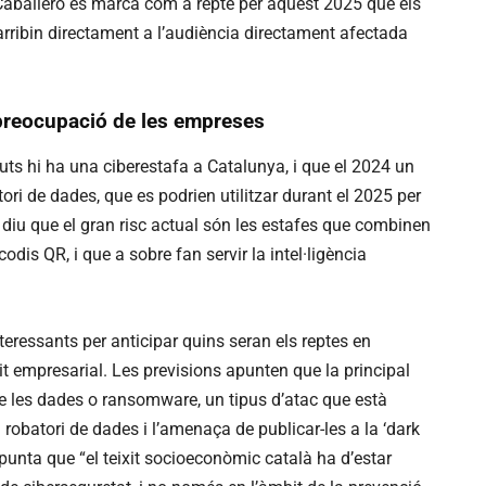
 Caballero es marca com a repte per aquest 2025 que els
arribin directament a l’audiència directament afectada
 preocupació de les empreses
uts hi ha una ciberestafa a Catalunya, i que el 2024 un
ori de dades, que es podrien utilitzar durant el 2025 per
 diu que el gran risc actual són les estafes que combinen
 codis QR, i que a sobre fan servir la intel·ligència
teressants per anticipar quins seran els reptes en
t empresarial. Les previsions apunten que la principal
e les dades o ransomware, un tipus d’atac que està
obatori de dades i l’amenaça de publicar-les a la ‘dark
punta que “el teixit socioeconòmic català ha d’estar