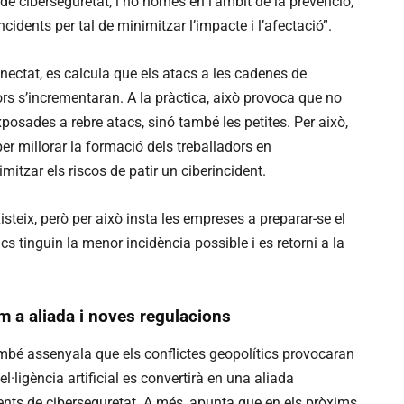
 de ciberseguretat, i no només en l’àmbit de la prevenció,
idents per tal de minimitzar l’impacte i l’afectació”.
ctat, es calcula que els atacs a les cadenes de
s s’incrementaran. A la pràctica, això provoca que no
osades a rebre atacs, sinó també les petites. Per això,
per millorar la formació dels treballadors en
mitzar els riscos de patir un ciberincident.
isteix, però per això insta les empreses a preparar-se el
acs tinguin la menor incidència possible i es retorni a la
om a aliada i noves regulacions
bé assenyala que els conflictes geopolítics provocaran
el·ligència artificial es convertirà en una aliada
ents de ciberseguretat. A més, apunta que en els pròxims