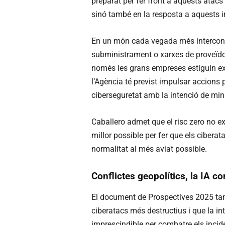
preparat per fer front a aquests atacs
sinó també en la resposta a aquests inc
En un món cada vegada més interconne
subministrament o xarxes de proveïdor
només les grans empreses estiguin exp
l’Agència té previst impulsar accions 
ciberseguretat amb la intenció de mini
Caballero admet que el risc zero no ex
millor possible per fer que els ciberat
normalitat al més aviat possible.
Conflictes geopolítics, la IA c
El document de Prospectives 2025 tam
ciberatacs més destructius i que la int
imprescindible per combatre els incid