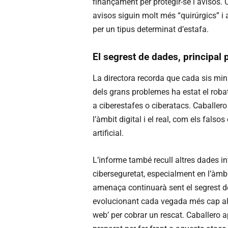
finançament per protegir-se i avisos.
avisos siguin molt més “quirúrgics” i 
per un tipus determinat d’estafa.
El segrest de dades, principal
La directora recorda que cada sis min
dels grans problemes ha estat el robat
a ciberestafes o ciberatacs. Caballero
l’àmbit digital i el real, com els falsos
artificial.
L’informe també recull altres dades in
ciberseguretat, especialment en l’àmbi
amenaça continuarà sent el segrest d
evolucionant cada vegada més cap al r
web’ per cobrar un rescat. Caballero a