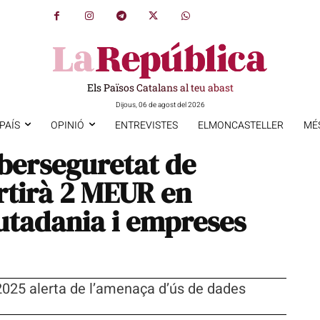
Els Països Catalans al teu abast
Dijous, 06 de agost del 2026
PAÍS
OPINIÓ
ENTREVISTES
ELMONCASTELLER
MÉ
iberseguretat de
rtirà 2 MEUR en
iutadania i empreses
2025 alerta de l’amenaça d’ús de dades