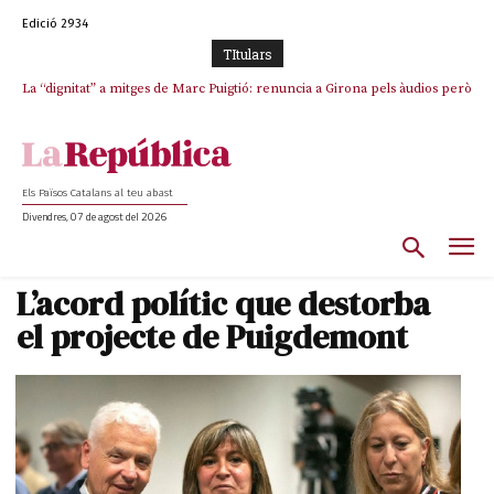
Edició 2934
TItulars
La “dignitat” a mitges de Marc Puigtió: renuncia a Girona pels àudios però
s’aferra als càrrecs remunerats de Sant Julià i el Consell Comarcal
Els Països Catalans al teu abast
Divendres, 07 de agost del 2026
L’acord polític que destorba
el projecte de Puigdemont