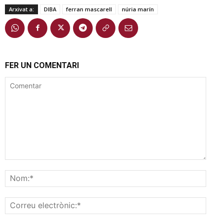
Arxivat a:
DIBA
ferran mascarell
núria marín
FER UN COMENTARI
Comentar
Nom
Corr
elec