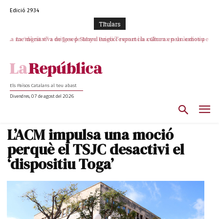
Edició 2934
TItulars
La “dignitat” a mitges de Marc Puigtió: renuncia a Girona pels àudios però
s’aferra als càrrecs remunerats de Sant Julià i el Consell Comarcal
Els Països Catalans al teu abast
Divendres, 07 de agost del 2026
L’ACM impulsa una moció
perquè el TSJC desactivi el
‘dispositiu Toga’