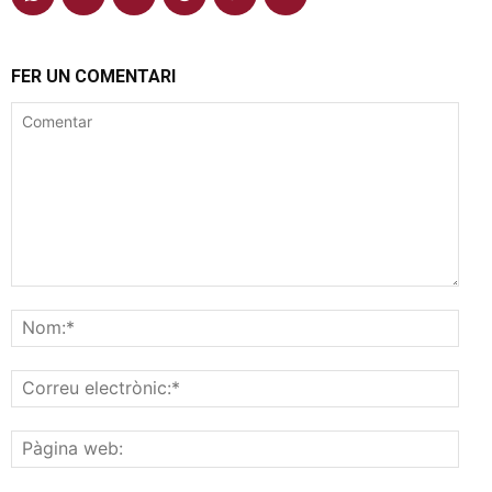
FER UN COMENTARI
Comentar
Nom
Corr
elec
Pàgi
web