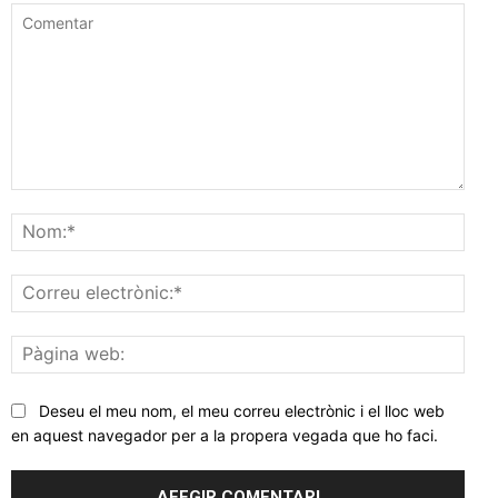
Comentar
Nom
Corr
elec
Pàgi
web
Deseu el meu nom, el meu correu electrònic i el lloc web
en aquest navegador per a la propera vegada que ho faci.