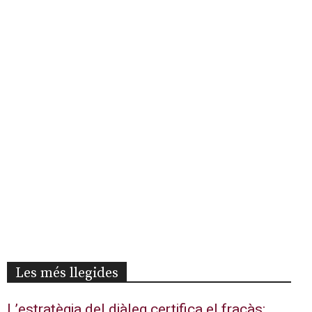
Les més llegides
L’estratègia del diàleg certifica el fracàs: