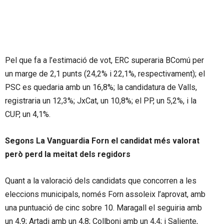
Pel que fa a l’estimació de vot, ERC superaria BComú per
un marge de 2,1 punts (24,2% i 22,1%, respectivament); el
PSC es quedaria amb un 16,8%; la candidatura de Valls,
registraria un 12,3%; JxCat, un 10,8%; el PP, un 5,2%, i la
CUP, un 4,1%.
Segons La Vanguardia Forn el candidat més valorat
però perd la meitat dels regidors
Quant a la valoració dels candidats que concorren a les
eleccions municipals, només Forn assoleix l’aprovat, amb
una puntuació de cinc sobre 10. Maragall el seguiria amb
un 4,9; Artadi amb un 4,8; Collboni amb un 4,4; i Saliente,