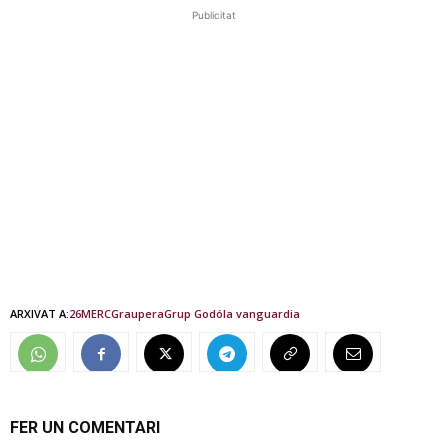
Publicitat
ARXIVAT A:
26M
ERC
Graupera
Grup Godó
la vanguardia
FER UN COMENTARI