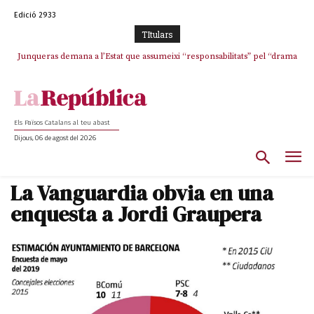
Edició 2933
TItulars
Junqueras demana a l’Estat que assumeixi “responsabilitats” pel “drama
L’abandonament de les seleccions catalanes per part de la UFEC
humà” a Ceuta i avança que Catalunya haurà de continuar acollint
espanyolitza l’esport del país
menors
Els Països Catalans al teu abast
Dijous, 06 de agost del 2026
La Vanguardia obvia en una
enquesta a Jordi Graupera