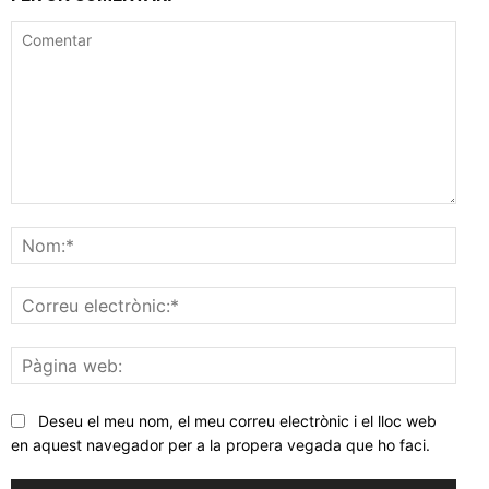
Comentar
Nom
Corr
elec
Pàgi
web
Deseu el meu nom, el meu correu electrònic i el lloc web
en aquest navegador per a la propera vegada que ho faci.