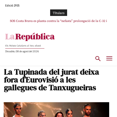
Edició 2935
TItulars
SOS Costa Brava es planta contra la “nefasta” prolongació de la C-32 i
n’exigeix la retirada immediata
Els Països Catalans al teu abast
Dissabte, 08 de agost del 2026
La Tupinada del jurat deixa
fora d’Eurovisió a les
gallegues de Tanxugueiras