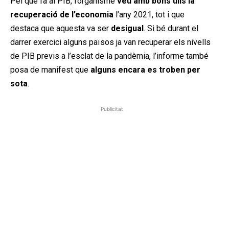
Pel que fa al PIB, l’organisme
veu amb bons ulls la
recuperació de l’economia
l’any 2021, tot i que
destaca que aquesta va ser
desigual
. Si bé durant el
darrer exercici alguns països ja van recuperar els nivells
de PIB previs a l’esclat de la pandèmia, l’informe també
posa de manifest que
alguns encara es troben per
sota
.
Publicitat