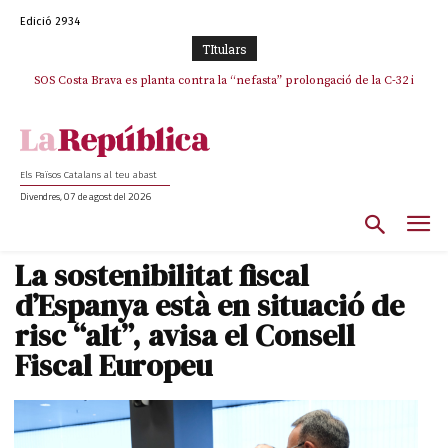
Edició 2934
TItulars
SOS Costa Brava es planta contra la “nefasta” prolongació de la C-32 i
n’exigeix la retirada immediata
Els Països Catalans al teu abast
Divendres, 07 de agost del 2026
La sostenibilitat fiscal
d’Espanya està en situació de
risc “alt”, avisa el Consell
Fiscal Europeu