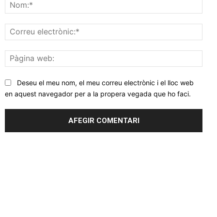
Nom
Corr
elec
Pàgi
web
Deseu el meu nom, el meu correu electrònic i el lloc web
en aquest navegador per a la propera vegada que ho faci.