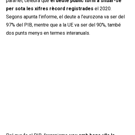
paral·lel, celebra que
el deute públic torni a situar-se
per sota les xifres rècord registrades
el 2020.
Segons apunta l’informe, el deute a l’eurozona va ser del
97% del PIB, mentre que a la UE va ser del 90%, també
dos punts menys en termes interanuals.