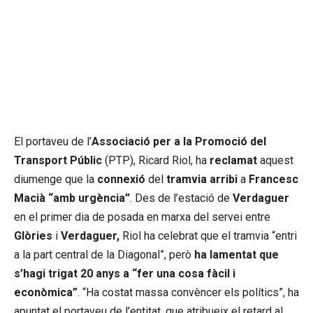
El portaveu de l’
Associació per a la Promoció del
Transport Públic
(PTP), Ricard Riol, ha
reclamat
aquest
diumenge que la
connexió
del
tramvia arribi
a
Francesc
Macià “amb urgència”
. Des de l’estació de
Verdaguer
en el primer dia de posada en marxa del servei entre
Glòries
i
Verdaguer,
Riol ha celebrat que el tramvia “entri
a la part central de la Diagonal”, però
ha lamentat que
s’hagi trigat 20 anys a “fer una cosa fàcil i
econòmica”
. “Ha costat massa convèncer els polítics”, ha
apuntat el portaveu de l’entitat, que atribueix el retard al