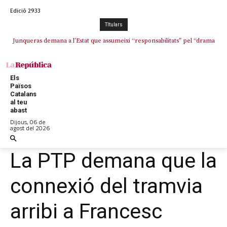
Edició 2933
TItulars
Junqueras demana a l’Estat que assumeixi “responsabilitats” pel “drama
L’abandonament de les seleccions catalanes per part de la UFEC
humà” a Ceuta i avança que Catalunya haurà de continuar acollint
espanyolitza l’esport del país
menors
Els
Països
Catalans
al teu
abast
Dijous, 06 de
agost del 2026
La PTP demana que la
connexió del tramvia
arribi a Francesc