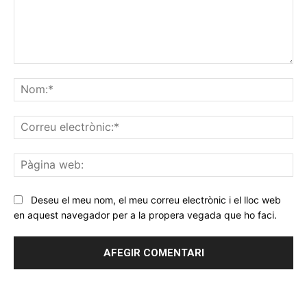
Comentar
No
Co
ele
Pà
we
Deseu el meu nom, el meu correu electrònic i el lloc web
en aquest navegador per a la propera vegada que ho faci.