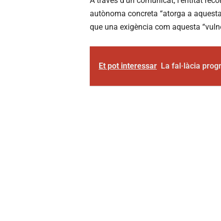
A través d’un comunicat, l’entitat rec
autònoma concreta “atorga a aquesta ll
que una exigència com aquesta “vulner
Et pot interessar
La fal·làcia pro