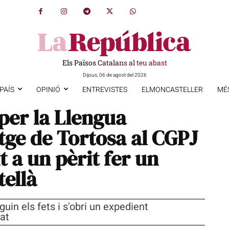
Els Països Catalans al teu abast
Dijous, 06 de agost del 2026
PAÍS
OPINIÓ
ENTREVISTES
ELMONCASTELLER
MÉ
per la Llengua
tge de Tortosa al CGPJ
t a un pèrit fer un
tellà
uin els fets i s'obri un expedient
at