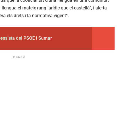
orda que la cooficialitat d’una llengua en una comunitat
engua el mateix rang jurídic que el castellà”, i alerta
a els drets i la normativa vigent”.
gressista del PSOE i Sumar
Publicitat