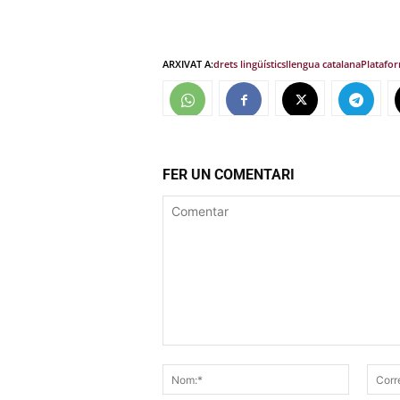
ARXIVAT A:
drets lingüístics
llengua catalana
Platafor
FER UN COMENTARI
Comentar
Nom:*