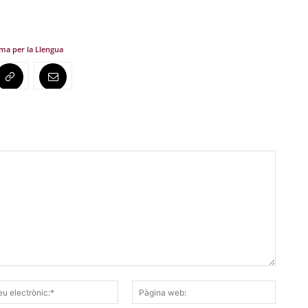
ma per la Llengua
Correu
Pàgina
electrònic:*
web: