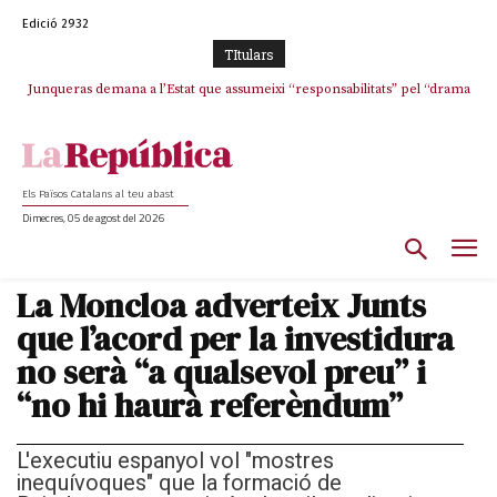
Edició 2932
TItulars
Junqueras demana a l’Estat que assumeixi “responsabilitats” pel “drama
L’abandonament de les seleccions catalanes per part de la UFEC
humà” a Ceuta i avança que Catalunya haurà de continuar acollint
espanyolitza l’esport del país
menors
Els Països Catalans al teu abast
Dimecres, 05 de agost del 2026
La Moncloa adverteix Junts
que l’acord per la investidura
no serà “a qualsevol preu” i
“no hi haurà referèndum”
L'executiu espanyol vol "mostres
inequívoques" que la formació de