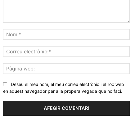
Comentar
Nom
Corr
elec
Pàgi
web
Deseu el meu nom, el meu correu electrònic i el lloc web
en aquest navegador per a la propera vegada que ho faci.