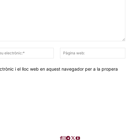
Correu
Pàgina
electrònic:*
web:
trònic i el lloc web en aquest navegador per a la propera