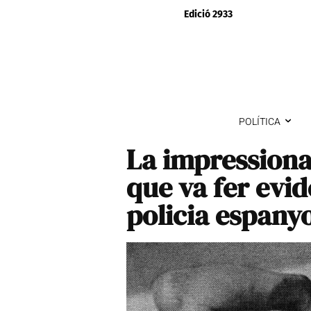
Edició 2933
POLÍTICA
La impressionan
que va fer evide
policia espany