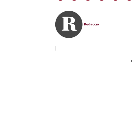
Redacció
|
D