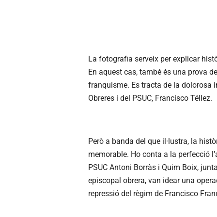
La fotografia serveix per explicar hist
En aquest cas, també és una prova de l
franquisme. Es tracta de la dolorosa i
Obreres i del PSUC, Francisco Téllez.
Però a banda del que il·lustra, la hist
memorable. Ho conta a la perfecció l’a
PSUC Antoni Borràs i Quim Boix, junt
episcopal obrera, van idear una operac
repressió del règim de Francisco Fran