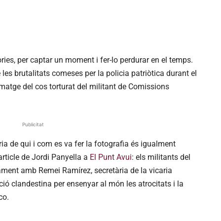
òries, per captar un moment i fer-lo perdurar en el temps.
es brutalitats comeses per la policia patriòtica durant el
matge del cos torturat del militant de Comissions
Publicitat
òria de qui i com es va fer la fotografia és igualment
rticle de Jordi Panyella a
El Punt Avui
: els militants del
ament amb Remei Ramírez, secretària de la vicaria
ió clandestina per ensenyar al món les atrocitats i la
co.