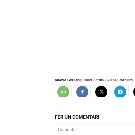
ARXIVAT A:
Franquisme
Guardia Civil
PSUC
tortures
FER UN COMENTARI