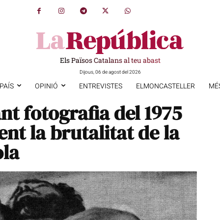
Els Països Catalans al teu abast
Dijous, 06 de agost del 2026
PAÍS
OPINIÓ
ENTREVISTES
ELMONCASTELLER
MÉ
t fotografia del 1975
nt la brutalitat de la
ola