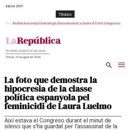
Edició 2937
TItulars
Rufián boicoteja l’estratègia d’acostament a Junts d’Oriol Junqueras
Els Països Catalans al teu abast
Dilluns, 10 de agost del 2026
La foto que demostra la
hipocresia de la classe
política espanyola pel
feminicidi de Laura Luelmo
Així estava el Congreso durant el minut de
silenci que s'ha guardat per l'assassinat de la