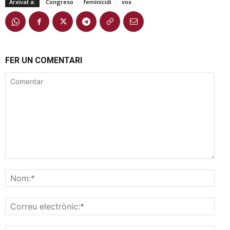
Arxivat a:
Congreso
feminicidi
vox
FER UN COMENTARI
Comentar
Nom
Corr
elec