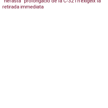
“nefasta” prolongació de la C-32 i n’exigeix la
retirada immediata