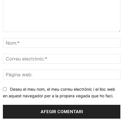
Comentar
Nom
Corr
elec
Pàgi
web
Deseu el meu nom, el meu correu electrònic i el lloc web
en aquest navegador per a la propera vegada que ho faci.