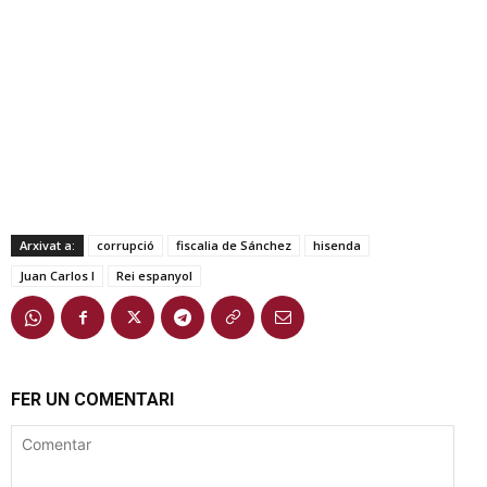
Arxivat a:
corrupció
fiscalia de Sánchez
hisenda
Juan Carlos I
Rei espanyol
FER UN COMENTARI