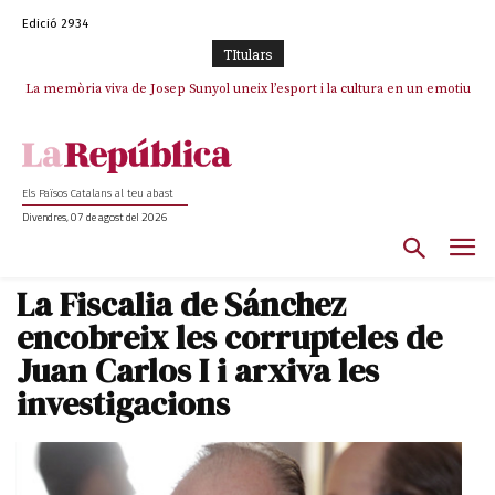
Edició 2934
TItulars
La memòria viva de Josep Sunyol uneix l’esport i la cultura en un emotiu
La “dignitat” a mitges de Marc Puigtió: renuncia a Girona pels àudios però
s’aferra als càrrecs remunerats de Sant Julià i el Consell Comarcal
homenatge a Guadarrama pel seu 90è aniversari
Els Països Catalans al teu abast
Divendres, 07 de agost del 2026
La Fiscalia de Sánchez
encobreix les corrupteles de
Juan Carlos I i arxiva les
investigacions