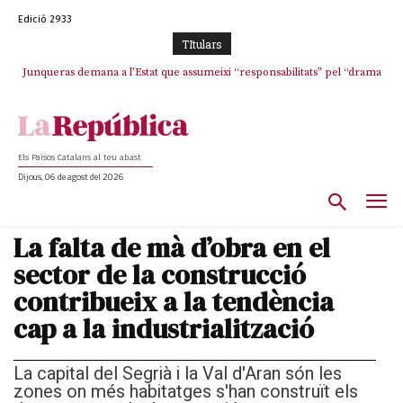
Edició 2933
TItulars
Junqueras demana a l’Estat que assumeixi “responsabilitats” pel “drama
Crisi total a ERC Girona
humà” a Ceuta i avança que Catalunya haurà de continuar acollint
menors
Els Països Catalans al teu abast
Dijous, 06 de agost del 2026
La falta de mà d’obra en el
sector de la construcció
contribueix a la tendència
cap a la industrialització
La capital del Segrià i la Val d'Aran són les
zones on més habitatges s'han construït els