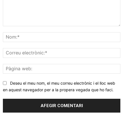
Comentar
Nom
Corr
elec
Pàgi
web
Deseu el meu nom, el meu correu electrònic i el lloc web
en aquest navegador per a la propera vegada que ho faci.