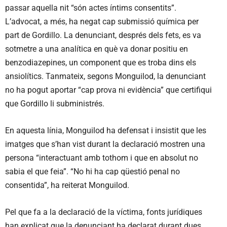
passar aquella nit “són actes íntims consentits”.
L’advocat, a més, ha negat cap submissió química per
part de Gordillo. La denunciant, després dels fets, es va
sotmetre a una analítica en què va donar positiu en
benzodiazepines, un component que es troba dins els
ansiolítics. Tanmateix, segons Monguilod, la denunciant
no ha pogut aportar “cap prova ni evidència” que certifiqui
que Gordillo li subministrés.
En aquesta línia, Monguilod ha defensat i insistit que les
imatges que s’han vist durant la declaració mostren una
persona “interactuant amb tothom i que en absolut no
sabia el que feia”. “No hi ha cap qüestió penal no
consentida”, ha reiterat Monguilod.
Pel que fa a la declaració de la víctima, fonts jurídiques
han explicat que la denunciant ha declarat durant dues