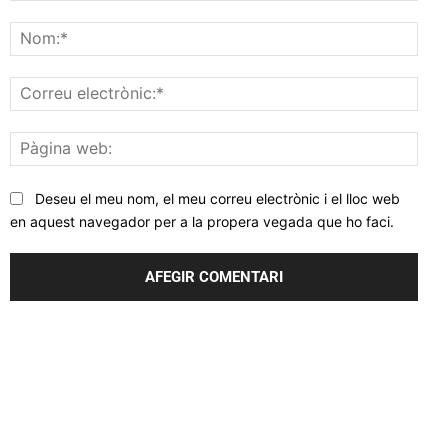
Comentar
Nom
Corr
elec
Pàgi
web
Deseu el meu nom, el meu correu electrònic i el lloc web
en aquest navegador per a la propera vegada que ho faci.