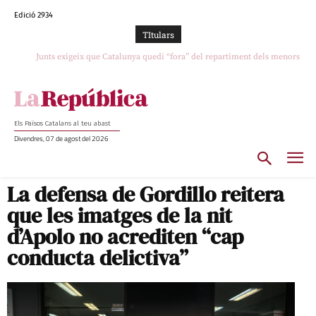
Edició 2934
TItulars
Junts exigeix que Catalunya quedi “fora” del repartiment dels menors
migrants de Ceuta
Els Països Catalans al teu abast
Divendres, 07 de agost del 2026
La defensa de Gordillo reitera
que les imatges de la nit
d’Apolo no acrediten “cap
conducta delictiva”