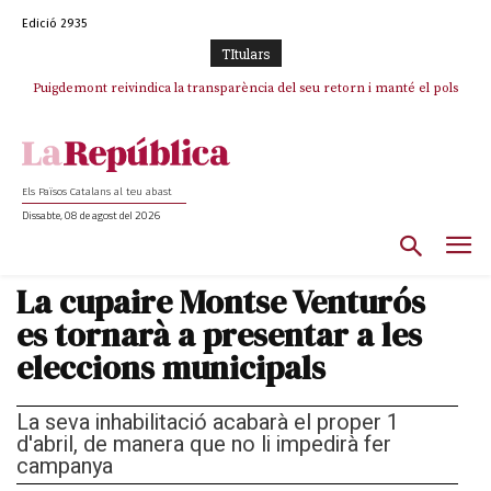
Edició 2935
TItulars
Puigdemont reivindica la transparència del seu retorn i manté el pols
Portugal acusa Espanya de provocar un “efecte crida” massiu per la seva
ferm per la plena llibertat dels encausats
“manca de regulació” migratòria
Els Països Catalans al teu abast
Dissabte, 08 de agost del 2026
La cupaire Montse Venturós
es tornarà a presentar a les
eleccions municipals
La seva inhabilitació acabarà el proper 1
d'abril, de manera que no li impedirà fer
campanya