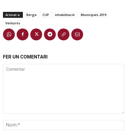
Arxivat a:
Berga
CUP
inhabilitació
Municipals 2019
Venturós
FER UN COMENTARI
Comentar
Nom