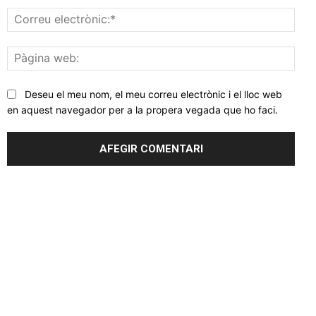
Corr
elec
Pàgi
web
Deseu el meu nom, el meu correu electrònic i el lloc web
en aquest navegador per a la propera vegada que ho faci.