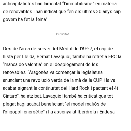
anticapitalistes han lamentat “l’immobilisme” en matèria
de renovables i han indicat que “en els últims 30 anys cap
govern ha fet la feina”.
Publicitat
Des de l’àrea de servei del Mèdol de l’AP-7, el cap de
llista per Lleida, Bernat Lavaquiol, també ha retret a ERC la
“manca de valentia” en el desplegament de les
renovables. “Aragonès va començar la legislatura
anunciant una revolució verda de la mà de la CUP i la va
acabar signant la continuïtat del Hard Rock i pactant el 4t
Cinturó”, ha etzibat. Lavaquiol també ha criticat que tot
plegat hagi acabat beneficiant “el model mafiós de
l’oligopoli energètic” i ha assenyalat Iberdrola i Endesa.