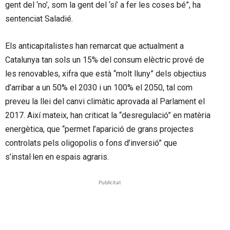
gent del ‘no’, som la gent del ‘sí’ a fer les coses bé”, ha
sentenciat Saladié.
Els anticapitalistes han remarcat que actualment a
Catalunya tan sols un 15% del consum elèctric prové de
les renovables, xifra que està “molt lluny” dels objectius
d’arribar a un 50% el 2030 i un 100% el 2050, tal com
preveu la llei del canvi climàtic aprovada al Parlament el
2017. Així mateix, han criticat la “desregulació” en matèria
energètica, que “permet l’aparició de grans projectes
controlats pels oligopolis o fons d’inversió” que
s’instal·len en espais agraris.
Publicitat