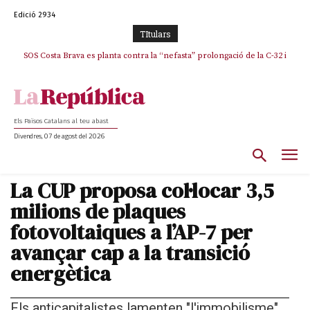
Edició 2934
TItulars
SOS Costa Brava es planta contra la “nefasta” prolongació de la C-32 i
n’exigeix la retirada immediata
Els Països Catalans al teu abast
Divendres, 07 de agost del 2026
La CUP proposa col·locar 3,5
milions de plaques
fotovoltaiques a l’AP-7 per
avançar cap a la transició
energètica
Els anticapitalistes lamenten "l'immobilisme"