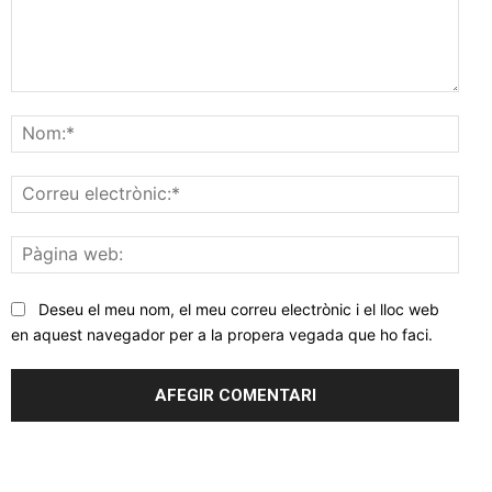
Comentar
Nom
Corr
elec
Pàgi
web
Deseu el meu nom, el meu correu electrònic i el lloc web
en aquest navegador per a la propera vegada que ho faci.