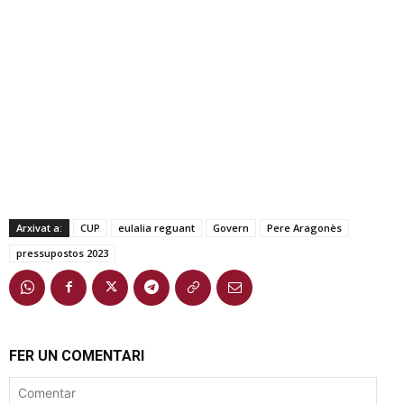
Arxivat a:
CUP
eulalia reguant
Govern
Pere Aragonès
pressupostos 2023
FER UN COMENTARI