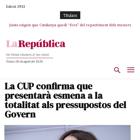
Edició 2933
TItulars
Junts exigeix que Catalunya quedi “fora” del repartiment dels menors
Junqueras demana a l’Estat que assumeixi “responsabilitats” pel “drama
humà” a Ceuta i avança que Catalunya haurà de continuar acollint
migrants de Ceuta
menors
Els Països Catalans al teu abast
Dijous, 06 de agost del 2026
La CUP confirma que
presentarà esmena a la
totalitat als pressupostos del
Govern