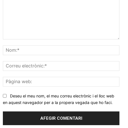
Comentar
Nom
Corr
elec
Pàgi
web
Deseu el meu nom, el meu correu electrònic i el lloc web
en aquest navegador per a la propera vegada que ho faci.