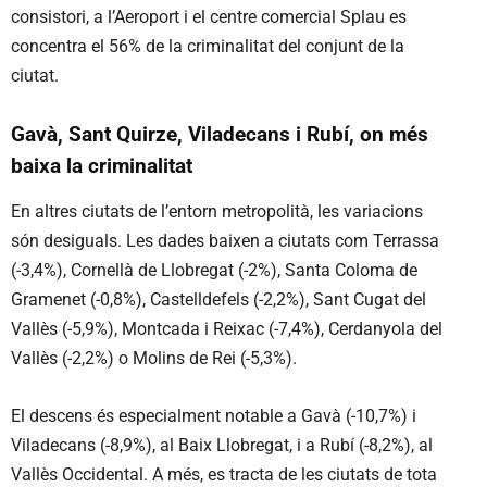
consistori, a l’Aeroport i el centre comercial Splau es
concentra el 56% de la criminalitat del conjunt de la
ciutat.
Gavà, Sant Quirze, Viladecans i Rubí, on més
baixa la criminalitat
En altres ciutats de l’entorn metropolità, les variacions
són desiguals. Les dades baixen a ciutats com Terrassa
(-3,4%), Cornellà de Llobregat (-2%), Santa Coloma de
Gramenet (-0,8%), Castelldefels (-2,2%), Sant Cugat del
Vallès (-5,9%), Montcada i Reixac (-7,4%), Cerdanyola del
Vallès (-2,2%) o Molins de Rei (-5,3%).
El descens és especialment notable a Gavà (-10,7%) i
Viladecans (-8,9%), al Baix Llobregat, i a Rubí (-8,2%), al
Vallès Occidental. A més, es tracta de les ciutats de tota