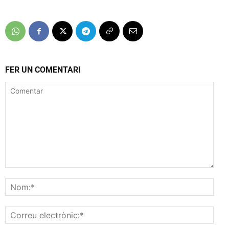
FER UN COMENTARI
Comentar
Nom
Corr
elec