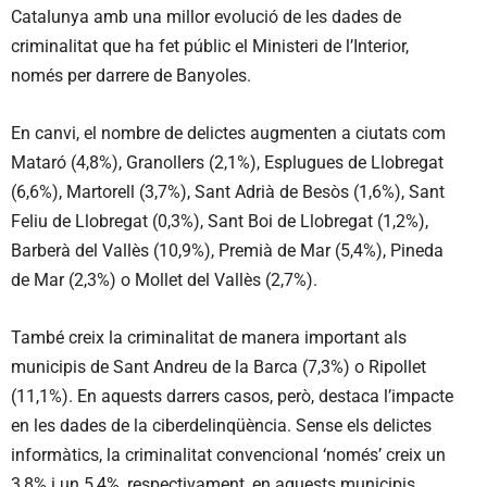
Catalunya amb una millor evolució de les dades de
criminalitat que ha fet públic el Ministeri de l’Interior,
només per darrere de Banyoles.
En canvi, el nombre de delictes augmenten a ciutats com
Mataró (4,8%), Granollers (2,1%), Esplugues de Llobregat
(6,6%), Martorell (3,7%), Sant Adrià de Besòs (1,6%), Sant
Feliu de Llobregat (0,3%), Sant Boi de Llobregat (1,2%),
Barberà del Vallès (10,9%), Premià de Mar (5,4%), Pineda
de Mar (2,3%) o Mollet del Vallès (2,7%).
També creix la criminalitat de manera important als
municipis de Sant Andreu de la Barca (7,3%) o Ripollet
(11,1%). En aquests darrers casos, però, destaca l’impacte
en les dades de la ciberdelinqüència. Sense els delictes
informàtics, la criminalitat convencional ‘només’ creix un
3,8% i un 5,4%, respectivament, en aquests municipis.