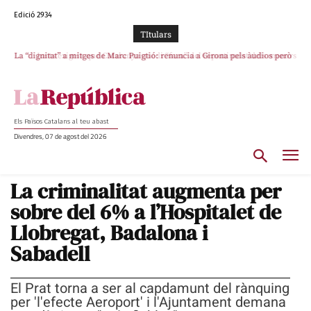
Edició 2934
TItulars
La “dignitat” a mitges de Marc Puigtió: renuncia a Girona pels àudios però
Junts exigeix que Catalunya quedi “fora” del repartiment dels menors
s’aferra als càrrecs remunerats de Sant Julià i el Consell Comarcal
migrants de Ceuta
Els Països Catalans al teu abast
Divendres, 07 de agost del 2026
La criminalitat augmenta per
sobre del 6% a l’Hospitalet de
Llobregat, Badalona i
Sabadell
El Prat torna a ser al capdamunt del rànquing
per 'l'efecte Aeroport' i l'Ajuntament demana