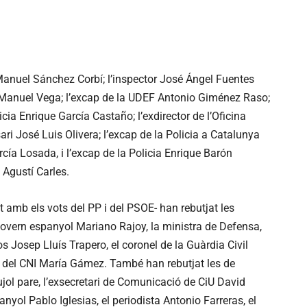
Manuel Sánchez Corbí; l’inspector José Ángel Fuentes
 Manuel Vega; l’excap de la UDEF Antonio Giménez Raso;
icia Enrique García Castaño; l’exdirector de l’Oficina
ari José Luis Olivera; l’excap de la Policia a Catalunya
cía Losada, i l’excap de la Policia Enrique Barón
 Agustí Carles.
 amb els vots del PP i del PSOE- han rebutjat les
govern espanyol Mariano Rajoy, la ministra de Defensa,
 Josep Lluís Trapero, el coronel de la Guàrdia Civil
a del CNI María Gámez. També han rebutjat les de
Pujol pare, l’exsecretari de Comunicació de CiU David
nyol Pablo Iglesias, el periodista Antonio Farreras, el