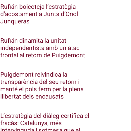
Rufián boicoteja l’estratègia
d’acostament a Junts d’Oriol
Junqueras
Rufián dinamita la unitat
independentista amb un atac
frontal al retorn de Puigdemont
Puigdemont reivindica la
transparència del seu retorn i
manté el pols ferm per la plena
llibertat dels encausats
L’estratègia del diàleg certifica el
fracàs: Catalunya, més
intervinguda i sotmesa que el