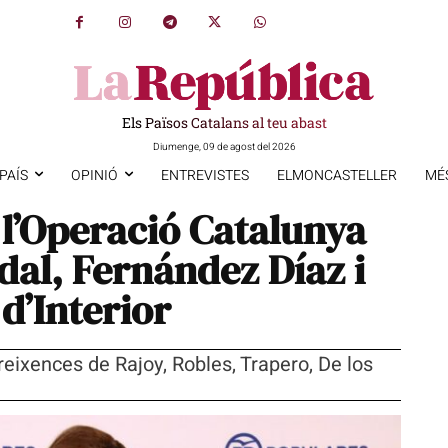
Els Països Catalans al teu abast
Diumenge, 09 de agost del 2026
PAÍS
OPINIÓ
ENTREVISTES
ELMONCASTELLER
MÉ
 l’Operació Catalunya
al, Fernández Díaz i
 d’Interior
eixences de Rajoy, Robles, Trapero, De los