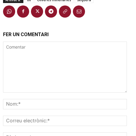
FER UN COMENTARI
Comentar
Nom
Corr
elec
Pàgi