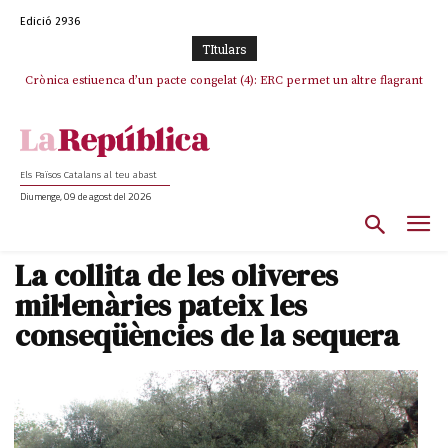
Edició 2936
TItulars
Crònica estiuenca d’un pacte congelat (4): ERC permet un altre flagrant
Rufián boicoteja l’estratègia d’acostament a Junts d’Oriol Junqueras
incompliment de l’acord, les seleccions catalanes un cop més
sacrificades
Els Països Catalans al teu abast
Diumenge, 09 de agost del 2026
La collita de les oliveres
mil·lenàries pateix les
conseqüències de la sequera