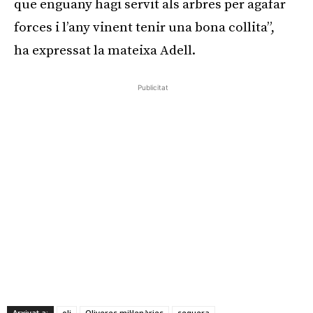
que enguany hagi servit als arbres per agafar
forces i l’any vinent tenir una bona collita”,
ha expressat la mateixa Adell.
Publicitat
Arxivat a:
oli
Oliveres mil·lenàries
sequera