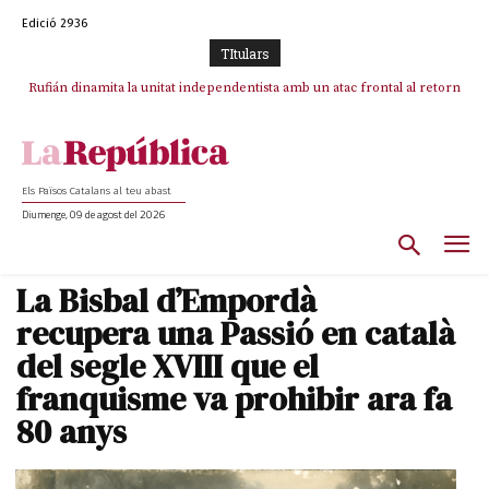
Edició 2936
TItulars
Rufián dinamita la unitat independentista amb un atac frontal al retorn
Puigdemont reivindica la transparència del seu retorn i manté el pols
ferm per la plena llibertat dels encausats
de Puigdemont
Els Països Catalans al teu abast
Diumenge, 09 de agost del 2026
La Bisbal d’Empordà
recupera una Passió en català
del segle XVIII que el
franquisme va prohibir ara fa
80 anys