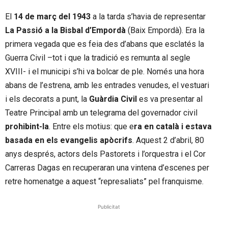
El
14 de març del 1943
a la tarda s’havia de representar
La Passió a la Bisbal d’Empordà
(Baix Empordà). Era la
primera vegada que es feia des d’abans que esclatés la
Guerra Civil –tot i que la tradició es remunta al segle
XVIII- i el municipi s’hi va bolcar de ple. Només una hora
abans de l’estrena, amb les entrades venudes, el vestuari
i els decorats a punt, la
Guàrdia Civil
es va presentar al
Teatre Principal amb un telegrama del governador civil
prohibint-la
. Entre els motius: que e
ra en català i estava
basada en els evangelis apòcrifs
. Aquest 2 d’abril, 80
anys després, actors dels Pastorets i l’orquestra i el Cor
Carreras Dagas en recuperaran una vintena d’escenes per
retre homenatge a aquest “represaliats” pel franquisme.
Publicitat