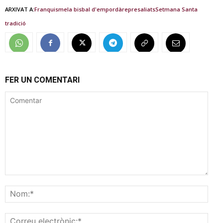
ARXIVAT A:
Franquisme
la bisbal d'empordà
represaliats
Setmana Santa
tradició
FER UN COMENTARI
Comentar
Nom
Corr