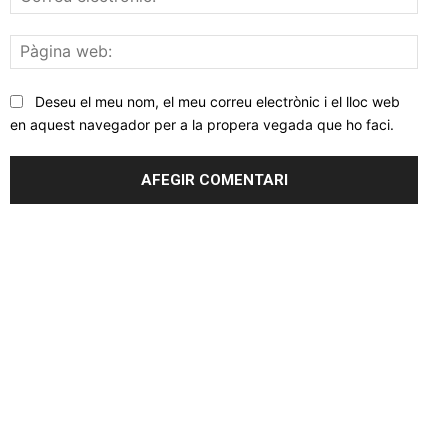
elec
Pàgi
web
Deseu el meu nom, el meu correu electrònic i el lloc web
en aquest navegador per a la propera vegada que ho faci.