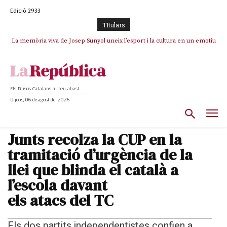
Edició 2933
TItulars
La memòria viva de Josep Sunyol uneix l’esport i la cultura en un emotiu
La “dignitat” a mitges de Marc Puigtió: renuncia a Girona pels àudios però
s’aferra als càrrecs remunerats de Sant Julià i el Consell Comarcal
homenatge a Guadarrama pel seu 90è aniversari
Els Països Catalans al teu abast
Dijous, 06 de agost del 2026
Junts recolza la CUP en la
tramitació d’urgència de la
llei que blinda el català a
l’escola davant
els atacs del TC
Els dos partits independentistes confien a