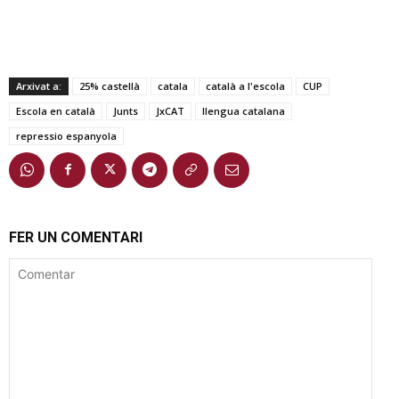
Arxivat a:
25% castellà
catala
català a l'escola
CUP
Escola en català
Junts
JxCAT
llengua catalana
repressio espanyola
FER UN COMENTARI