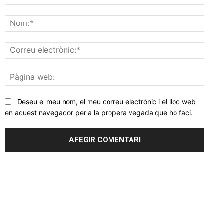
Comentar
Nom
Corr
elec
Pàgi
web
Deseu el meu nom, el meu correu electrònic i el lloc web
en aquest navegador per a la propera vegada que ho faci.