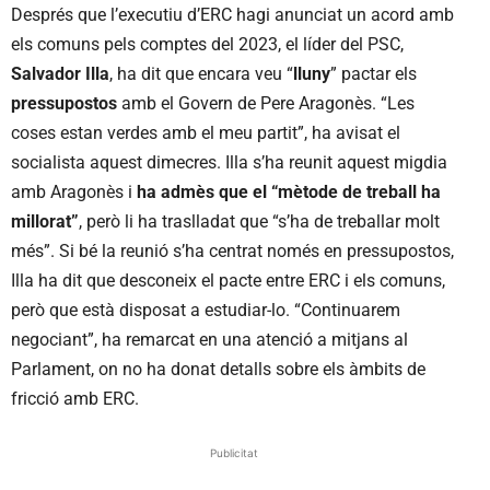
Després que l’executiu d’ERC hagi anunciat un acord amb
els comuns pels comptes del 2023, el líder del PSC,
Salvador Illa
, ha dit que encara veu “
lluny
” pactar els
pressupostos
amb el Govern de Pere Aragonès. “Les
coses estan verdes amb el meu partit”, ha avisat el
socialista aquest dimecres. Illa s’ha reunit aquest migdia
amb Aragonès i
ha admès que el “mètode de treball ha
millorat”
, però li ha traslladat que “s’ha de treballar molt
més”. Si bé la reunió s’ha centrat només en pressupostos,
Illa ha dit que desconeix el pacte entre ERC i els comuns,
però que està disposat a estudiar-lo. “Continuarem
negociant”, ha remarcat en una atenció a mitjans al
Parlament, on no ha donat detalls sobre els àmbits de
fricció amb ERC.
Publicitat