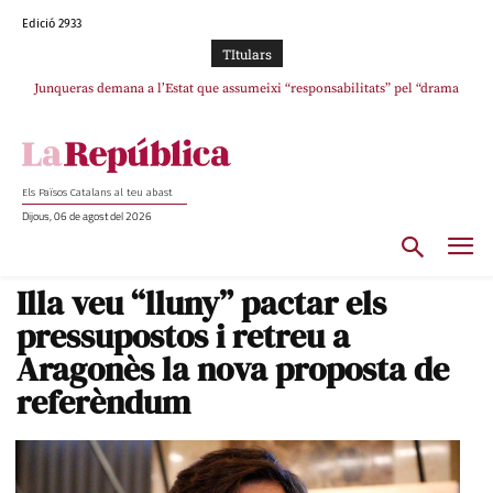
Edició 2933
TItulars
Junqueras demana a l’Estat que assumeixi “responsabilitats” pel “drama
L’abandonament de les seleccions catalanes per part de la UFEC
humà” a Ceuta i avança que Catalunya haurà de continuar acollint menors
espanyolitza l’esport del país
Els Països Catalans al teu abast
Dijous, 06 de agost del 2026
Illa veu “lluny” pactar els
pressupostos i retreu a
Aragonès la nova proposta de
referèndum