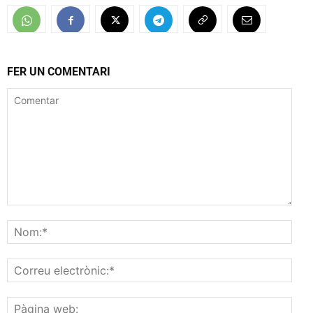
FER UN COMENTARI
Comentar
Nom
Corr
elec
Pàgi