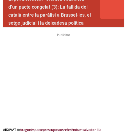
d’un pacte congelat (3): La fallida del
català entre la paràlisi a Brussel·les, el
setge judicial i la deixadesa política
Publicitat
ARXIVAT A:
Aragonès
pacte
pressupostos
referèndum
salvador illa