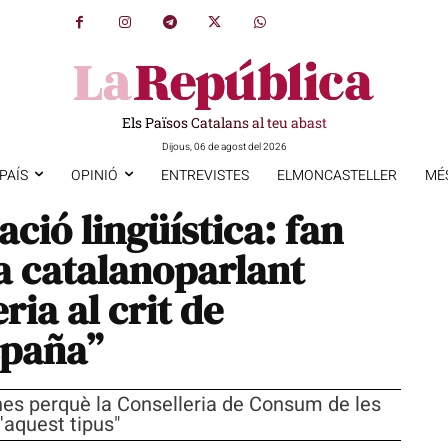
Els Països Catalans al teu abast
Dijous, 06 de agost del 2026
PAÍS
OPINIÓ
ENTREVISTES
ELMONCASTELLER
MÉ
ció lingüística: fan
ta catalanoparlant
ia al crit de
spaña”
es perquè la Conselleria de Consum de les
'aquest tipus"