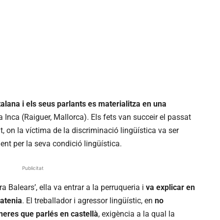
atalana i els seus parlants es materialitza en una
 Inca (Raiguer, Mallorca). Els fets van succeir el passat
t, on la víctima de la discriminació lingüística va ser
nt per la seva condició lingüística.
Publicitat
ra Balears’, ella va entrar a la perruqueria i
va explicar en
’atenia
. El treballador i agressor lingüístic, en
no
neres que parlés en castellà
, exigència a la qual la