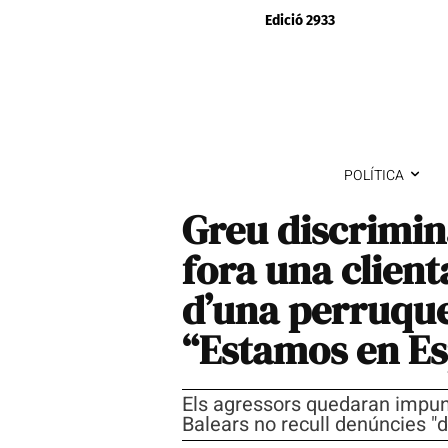
Edició 2933
POLÍTICA
Greu discrimina
fora una clien
d’una perruquer
“Estamos en E
Els agressors quedaran impun
Balears no recull denúncies "d