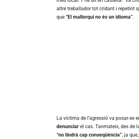
meu local! T’he dit en castellà!” va cri
altre treballador tot cridant i repeti
que
“El mallorquí no és un idioma”
.
La víctima de l’agressió va posar-se 
denunciar
el cas. Tanmateix, des de la
“no tindrà cap conseqüència”
, ja que