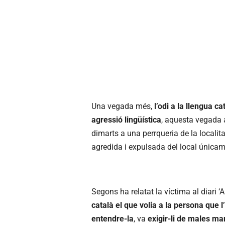
Una vegada més,
l’odi a la llengua c
agressió lingüística
, aquesta vegada a
dimarts a una perrqueria de la localita
agredida i expulsada del local únicame
Segons ha relatat la víctima al diari ‘A
català el que volia a la persona que l
entendre-la
, va
exigir-li de males ma