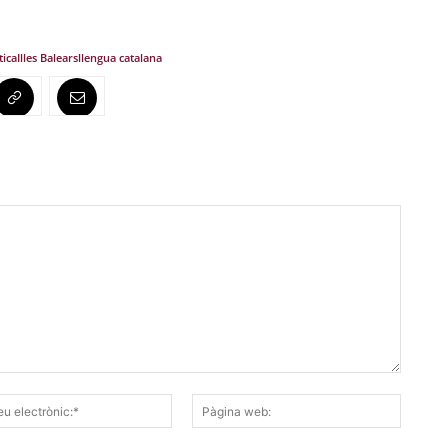
tica
Illes Balears
llengua catalana
Correu
Pàgina
electrònic:*
web: