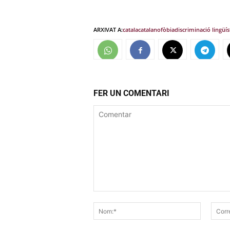
ARXIVAT A:
catala
catalanofòbia
discriminació lingüís
FER UN COMENTARI
Comentar
Nom:*