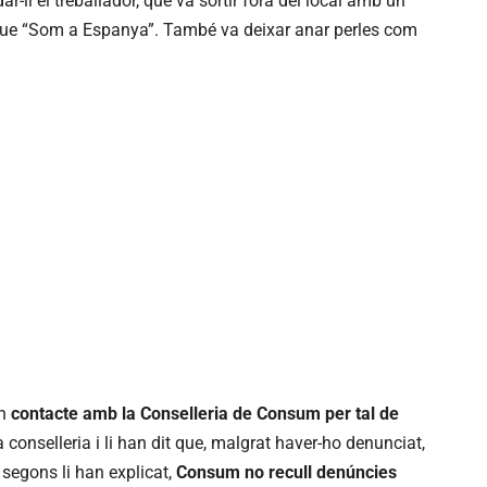
dar-li el treballador, que va sortir fora del local amb un
nt que “Som a Espanya”. També va deixar anar perles com
en
contacte amb la Conselleria de Consum per tal de
 conselleria i li han dit que, malgrat haver-ho denunciat,
, segons li han explicat,
Consum no recull denúncies