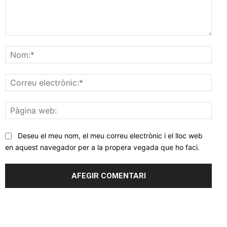
Comentar
Nom
Corr
elec
Pàgi
web
Deseu el meu nom, el meu correu electrònic i el lloc web
en aquest navegador per a la propera vegada que ho faci.