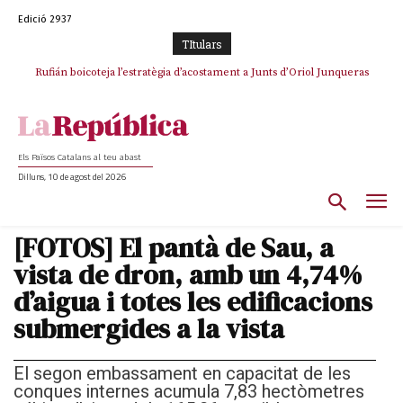
Edició 2937
TItulars
Rufián boicoteja l’estratègia d’acostament a Junts d’Oriol Junqueras
Rufián dinamita la unitat independentista amb un atac frontal al retorn
de Puigdemont
Els Països Catalans al teu abast
Dilluns, 10 de agost del 2026
[FOTOS] El pantà de Sau, a
vista de dron, amb un 4,74%
d’aigua i totes les edificacions
submergides a la vista
El segon embassament en capacitat de les
conques internes acumula 7,83 hectòmetres