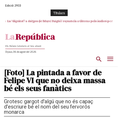
Edició 2933
TItulars
La “dignitat” a mitges de Marc Puigtió: renuncia a Girona pels àudios però
s’aferra als càrrecs remunerats de Sant Julià i el Consell Comarcal
Els Països Catalans al teu abast
Dijous, 06 de agost del 2026
[Foto] La pintada a favor de
Felipe VI que no deixa massa
bé els seus fanàtics
Grotesc gargot d'algú que no és capaç
d'escriure bé el nom del seu fervorós
monarca