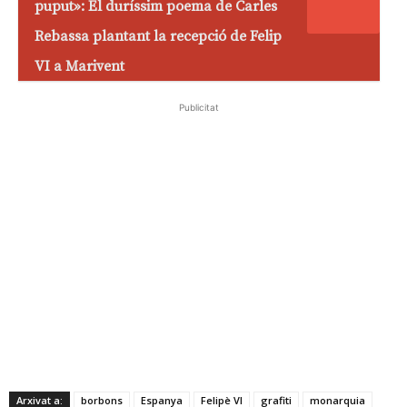
puput»: El duríssim poema de Carles
Rebassa plantant la recepció de Felip
VI a Marivent
Publicitat
Arxivat a:
borbons
Espanya
Felipè VI
grafiti
monarquia