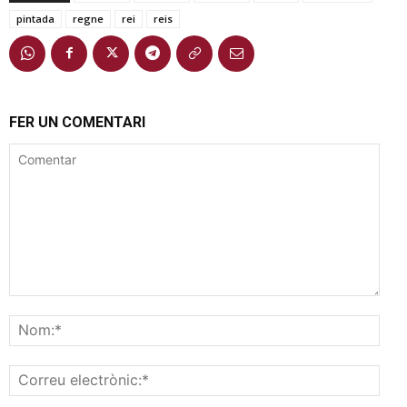
pintada
regne
rei
reis
FER UN COMENTARI
Comentar
Nom
Corr
elec