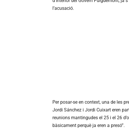
d’Interior del Govern Puigdemont, ja 
l’acusació.
Per posar-se en context, una de les pr
Jordi Sánchez i Jordi Cuixart eren par
reunions mantingudes el 25 i el 26 d’oc
bàsicament perquè ja eren a presó”.