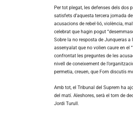
Per tot plegat, les defenses dels dos 
satisfets d’aquesta tercera jornada de
acusacions de rebel·lió, violència, ma
celebrat que hagin pogut “desemmascarar”
Sobre la no resposta de Junqueras a 
assenyalat que no volien caure en el “
confrontat les preguntes de les acusac
nivell de coneixement de l’organitzaci
permetia, creuen, que Forn discutís mo
Amb tot, el Tribunal del Suprem ha ajor
del matí. Aleshores, serà el torn de dec
Jordi Turull.