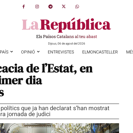
Els Països Catalans al teu abast
Dijous, 06 de agost del 2026
PAÍS
OPINIÓ
ENTREVISTES
ELMONCASTELLER
MÉ
acia de l’Estat, en
imer dia
s
polítics que ja han declarat s’han mostrat
ra jornada de judici