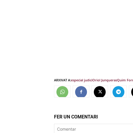
ARXIVAT A:
especial judici
Oriol Junqueras
Quim For
FER UN COMENTARI