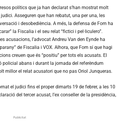
presos polítics que ja han declarat s’han mostrat molt
 judici. Asseguren que han rebatut, una per una, les
lversació i desobediència. A més, la defensa de Forn ha
 la Fiscalia i el seu relat “fictici i pel·liculero”.
les acusacions, l’advocat Andreu Van den Eynde ha
parany” de Fiscalia i VOX. Alhora, que Forn sí que hagi
ions creuen que és “positiu” per tots els acusats. El
ó policial abans i durant la jornada del referèndum
lt millor el relat acusatori que no pas Oriol Junqueras.
nat el judici fins el proper dimarts 19 de febrer, a les 10
laració del tercer acusat, l’ex conseller de la presidència,
Publicitat