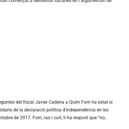
s’han començat a desvetllar llacunes en l’argumentari de
eguntes del fiscal Javier Cadena a Quim Forn ha estat si
tidaris de la declaració política d’independència en les
tubre de 2017. Forn, ras i curt, li ha respost que “no,