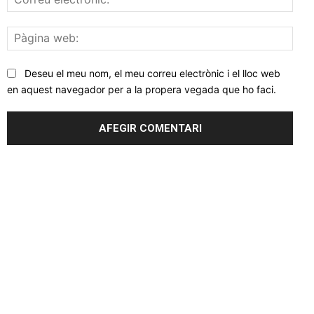
elec
Pàgi
web
Deseu el meu nom, el meu correu electrònic i el lloc web
en aquest navegador per a la propera vegada que ho faci.