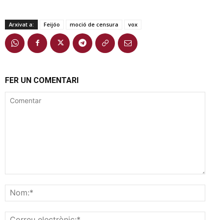
Arxivat a:
Feijóo
moció de censura
vox
FER UN COMENTARI
Comentar
Nom
Corr