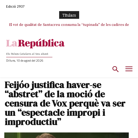
Edició 2937
TItulars
El vot de qualitat de Santacreu consuma la “tupinada” de les cadires de
La mentida de La Vanguardia: “Tres de cada quatre punts del pacte amb
ERC s’han complert”
plata
Els Països Catalans al teu abast
Dilluns, 10 de agost del 2026
Feijóo justifica haver-se
“abstret” de la moció de
censura de Vox perquè va ser
un “espectacle impropi i
improductiu”