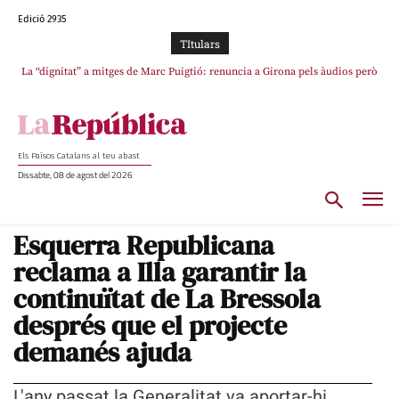
Edició 2935
TItulars
La “dignitat” a mitges de Marc Puigtió: renuncia a Girona pels àudios però
s’aferra als càrrecs remunerats de Sant Julià i el Consell Comarcal
Els Països Catalans al teu abast
Dissabte, 08 de agost del 2026
Esquerra Republicana
reclama a Illa garantir la
continuïtat de La Bressola
després que el projecte
demanés ajuda
L'any passat la Generalitat va aportar-hi