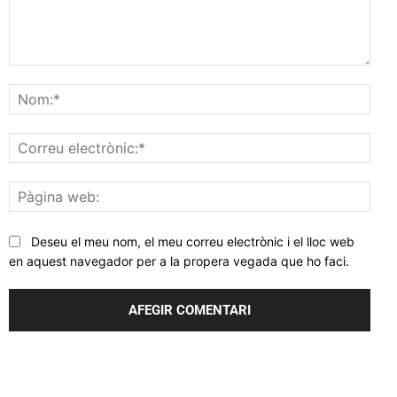
Comentar
Nom
Corr
elec
Pàgi
web
Deseu el meu nom, el meu correu electrònic i el lloc web
en aquest navegador per a la propera vegada que ho faci.