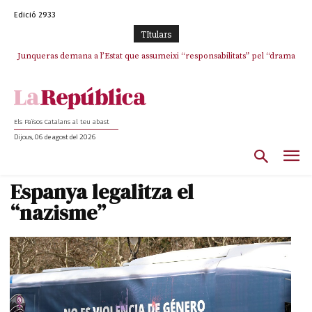
Edició 2933
TItulars
Junqueras demana a l’Estat que assumeixi “responsabilitats” pel “drama
Crisi total a ERC Girona
humà” a Ceuta i avança que Catalunya haurà de continuar acollint
menors
Els Països Catalans al teu abast
Dijous, 06 de agost del 2026
Espanya legalitza el
“nazisme”