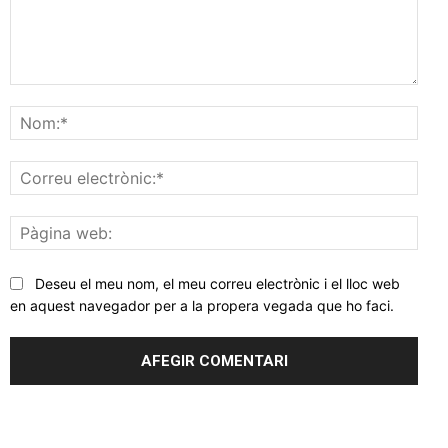
Comentar
Nom
Corr
elec
Pàgi
web
Deseu el meu nom, el meu correu electrònic i el lloc web
en aquest navegador per a la propera vegada que ho faci.