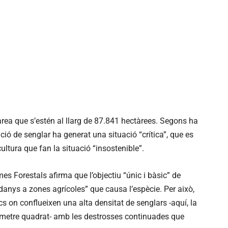
rea que s’estén al llarg de 87.841 hectàrees. Segons ha
ció de senglar ha generat una situació “crítica”, que es
ltura que fan la situació “insostenible”.
mes Forestals afirma que l’objectiu “únic i bàsic” de
 danys a zones agrícoles” que causa l’espècie. Per això,
cs on conflueixen una alta densitat de senglars -aquí, la
òmetre quadrat- amb les destrosses continuades que