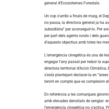
general d’Ecosistemes Forestals.
Un cop s’arribi a finals de maig, el De
no passa, la directora general ja ha 
subsidiària” per aconseguir-lo. Per a
per part dels agents rurals i dels gua
d’aquests objectius amb totes les me
L’emergència cinegètica és una de les
engegar l’any passat per reduir la supe
directora territorial d’Acció Climàtica
s’està plantejant declarar-la en “àrees
tenint en compte que es compleixin els
En referència a les comarques gironin
amb elevades densitats de senglar -en
l’emergència cinegètica no s’activa.