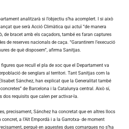
partament analitzarà si l’objectiu s’ha acomplert. I si això
avançat que serà Acció Climàtica qui actuï “de manera
ixò, de bracet amb els caçadors, també es faran captures
rdes de reserves nacionals de caça. “Garantirem l’execució
sures de què disposem”, afirma Sanitjas.
 figures que recull el pla de xoc que el Departament va
rpoblació de senglars al territori. Tant Sanitjas com la
, Elisabet Sánchez, han explicat que la Generalitat també
 concretes” de Barcelona i la Catalunya central. Això sí,
 dos requisits que calen per activar-la.
es, precisament, Sánchez ha concretat que en altres llocs
 concret, a l’Alt Empordà i a la Garrotxa- de moment
 Precisament, perquè en aquestes dues comarques no s’ha