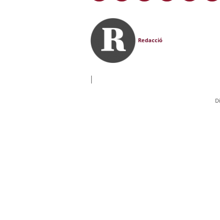
Redacció
|
D