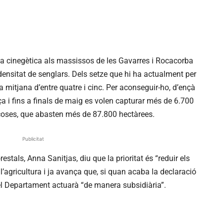
ia cinegètica als massissos de les Gavarres i Rocacorba
densitat de senglars. Dels setze que hi ha actualment per
a mitjana d’entre quatre i cinc. Per aconseguir-ho, d’ençà
 i fins a finals de maig es volen capturar més de 6.700
coses, que abasten més de 87.800 hectàrees.
Publicitat
stals, Anna Sanitjas, diu que la prioritat és “reduir els
’agricultura i ja avança que, si quan acaba la declaració
, el Departament actuarà “de manera subsidiària”.