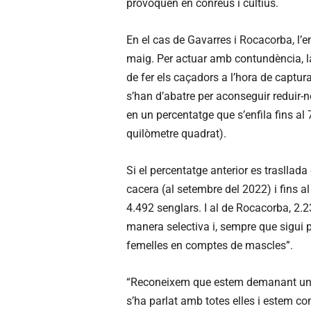
provoquen en conreus i cultius.
En el cas de Gavarres i Rocacorba, l’
maig. Per actuar amb contundència, la
de fer els caçadors a l’hora de captura
s’han d’abatre per aconseguir reduir-ne
en un percentatge que s’enfila fins al 7
quilòmetre quadrat).
Si el percentatge anterior es trasllad
cacera (al setembre del 2022) i fins a
4.492 senglars. I al de Rocacorba, 2.2
manera selectiva i, sempre que sigui po
femelles en comptes de mascles”.
“Reconeixem que estem demanant un es
s’ha parlat amb totes elles i estem co