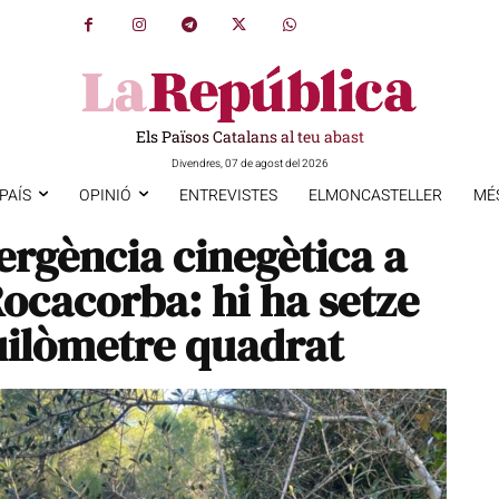
Els Països Catalans al teu abast
Divendres, 07 de agost del 2026
PAÍS
OPINIÓ
ENTREVISTES
ELMONCASTELLER
MÉ
ergència cinegètica a
Rocacorba: hi ha setze
uilòmetre quadrat