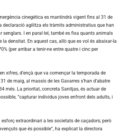
emergència cinegètica es mantindrà vigent fins al 31 de
 declaració agilitza els tràmits administratius que han
r senglars. I en paral·lel, també es fixa quants animals
 la densitat. En aquest cas, allò que es vol és abaixar-la
0% (per arribar a tenir-ne entre quatre i cinc per
a en xifres, d’ençà que va començar la temporada de
l 31 de maig, al massís de les Gavarres s’han d’abatre
34 més. La prioritat, concreta Sanitjas, és actuar de
ssible, “capturar individus joves enfront dels adults, i
forç extraordinari a les societats de caçadors; però
nvençuts que és possible”, ha explicat la directora