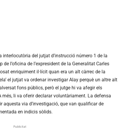
 interlocutòria del jutjat d’instrucció número 1 de la
 de l’oficina de l’expresident de la Generalitat Carles
sat enriquiment il·lícit quan era un alt càrrec de la
la’ el jutjat va ordenar investigar Alay perquè un altre alt
versat fons públics, però el jutge hi va afegir els
 més, li va oferir declarar voluntàriament. La defensa
rir aquesta via d’investigació, que van qualificar de
mentada en indicis sòlids.
Publicitat