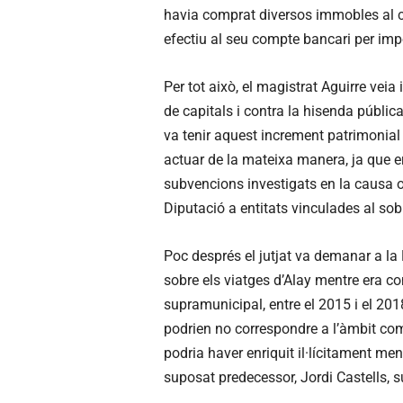
havia comprat diversos immobles al c
efectiu al seu compte bancari per imp
Per tot això, el magistrat Aguirre veia
de capitals i contra la hisenda pública
va tenir aquest increment patrimonial 
actuar de la mateixa manera, ja que er
subvencions investigats en la causa o
Diputació a entitats vinculades al so
Poc després el jutjat va demanar a la
sobre els viatges d’Alay mentre era co
supramunicipal, entre el 2015 i el 201
podrien no correspondre a l’àmbit com
podria haver enriquit il·lícitament me
suposat predecessor, Jordi Castells, s