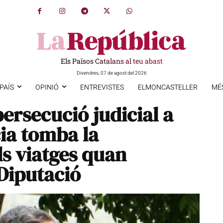
Els Països Catalans al teu abast
Divendres, 07 de agost del 2026
PAÍS
OPINIÓ
ENTREVISTES
ELMONCASTELLER
MÉ
persecució judicial a
cia tomba la
ls viatges quan
 Diputació