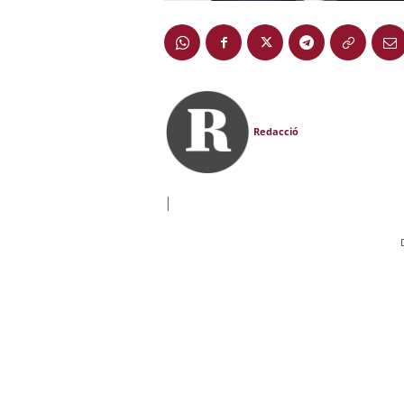
Redacció
|