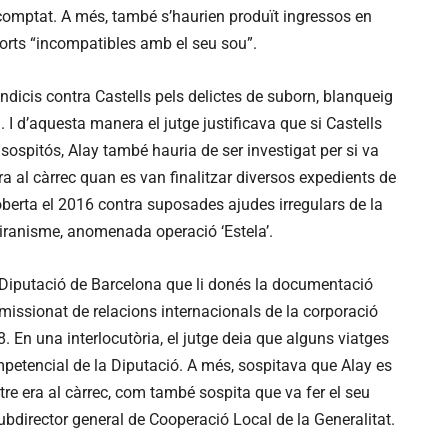
omptat. A més, també s’haurien produït ingressos en
orts “incompatibles amb el seu sou”.
 indicis contra Castells pels delictes de suborn, blanqueig
. I d’aquesta manera el jutge justificava que si Castells
sospitós, Alay també hauria de ser investigat per si va
a al càrrec quan es van finalitzar diversos expedients de
berta el 2016 contra suposades ajudes irregulars de la
biranisme, anomenada operació ‘Estela’.
 Diputació de Barcelona que li donés la documentació
missionat de relacions internacionals de la corporació
8. En una interlocutòria, el jutge deia que alguns viatges
petencial de la Diputació. A més, sospitava que Alay es
ntre era al càrrec, com també sospita que va fer el seu
ubdirector general de Cooperació Local de la Generalitat.