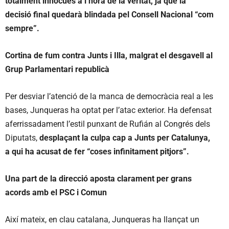
totalment innòcues a l’hora de la veritat, ja que la
decisió final quedarà blindada pel Consell Nacional “com
sempre”.
Cortina de fum contra Junts i Illa, malgrat el desgavell al
Grup Parlamentari republicà
Per desviar l’atenció de la manca de democràcia real a les
bases, Junqueras ha optat per l’atac exterior. Ha defensat
aferrissadament l’estil punxant de Rufián al Congrés dels
Diputats,
desplaçant la culpa cap a Junts per Catalunya,
a qui ha acusat de fer “coses infinitament pitjors”.
Una part de la direcció aposta clarament per grans
acords amb el PSC i Comun
Així mateix, en clau catalana, Junqueras ha llançat un