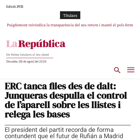
Edició 2935
TItulars
Puigdemont reivindica la transparència del seu retorn i manté el pols ferm
Portugal acusa Espanya de provocar un “efecte crida” massiu per la seva
per la plena llibertat dels encausats
“manca de regulació” migratòria
Els Països Catalans al teu abast
Dissabte, 08 de agost del 2026
ERC tanca files des de dalt:
Junqueras despulla el control
de l’aparell sobre les llistes i
relega les bases
El president del partit recorda de forma
contundent que el futur de Rufián a Madrid