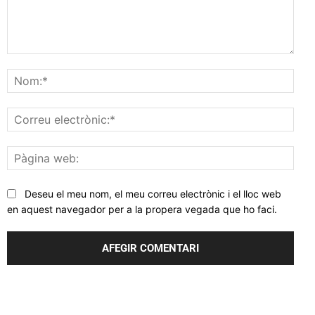
Comentar
Nom
Corr
elec
Pàgi
web
Deseu el meu nom, el meu correu electrònic i el lloc web
en aquest navegador per a la propera vegada que ho faci.